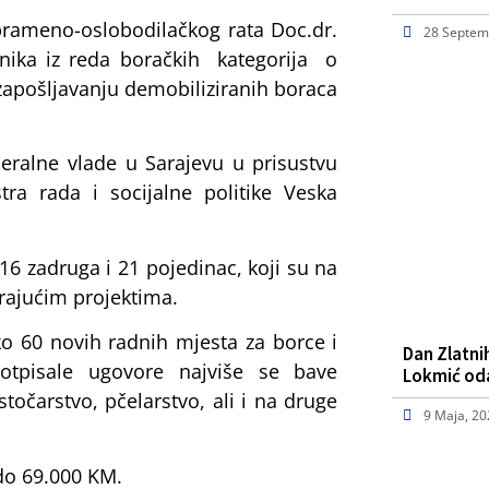
dbrameno-oslobodilačkog rata Doc.dr.
28 Septem
nika iz reda boračkih kategorija o
zapošljavanju demobiliziranih boraca
deralne vlade u Sarajevu u prisustvu
tra rada i socijalne politike Veska
16 zadruga i 21 pojedinac, koji su na
arajućim projektima.
o 60 novih radnih mjesta za borce i
Dan Zlatnih
otpisale ugovore najviše se bave
Lokmić o
točarstvo, pčelarstvo, ali i na druge
9 Maja, 2
 do 69.000 KM.