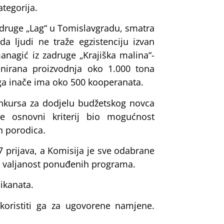
tegorija.
zadruge „Lag“ u Tomislavgradu, smatra
da ljudi ne traže egzistenciju izvan
nagić iz zadruge „Krajiška malina“-
nirana proizvodnja oko 1.000 tona
ga inače ima oko 500 kooperanata.
nkursa za dodjelu budžetskog novca
je osnovni kriterij bio mogućnost
h porodica.
37 prijava, a Komisija je sve odabrane
a u valjanost ponuđenih programa.
ikanata.
koristiti ga za ugovorene namjene.