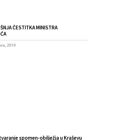
ŠNJA ČESTITKA MINISTRA
IĆA
ra, 2019
varanje spomen-obilježja u Kraševu