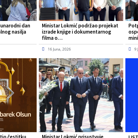
đunarodni dan
Ministar Lokmić podržao projekat
Pot
lnog nasilja
izrade knjige i dokumentarnog
osp
filma o…
mini
16 Juna, 2026
9 
tio čestitku
Ministar Lokmić prisustvuje
LIS