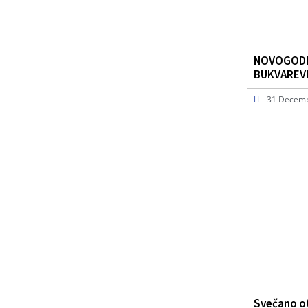
NOVOGODI
BUKVAREV
31 Decemb
Svečano ot