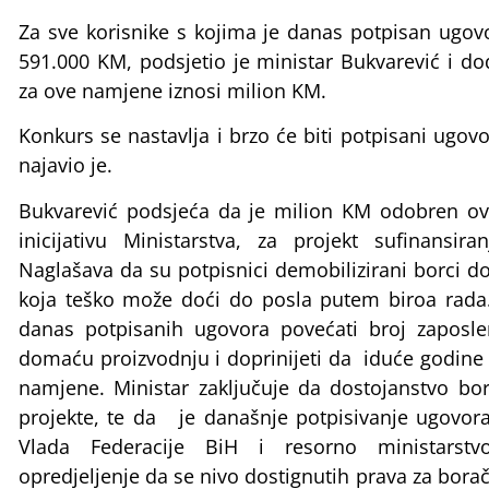
Za sve korisnike s kojima je danas potpisan ugovo
591.000 KM, podsjetio je ministar Bukvarević i do
za ove namjene iznosi milion KM.
Konkurs se nastavlja i brzo će biti potpisani ugov
najavio je.
Bukvarević podsjeća da je milion KM odobren o
inicijativu Ministarstva, za projekt sufinansir
Naglašava da su potpisnici demobilizirani borci d
koja teško može doći do posla putem biroa rada.
danas potpisanih ugovora povećati broj zaposle
domaću proizvodnju i doprinijeti da iduće godine
namjene. Ministar zaključuje da dostojanstvo bor
projekte, te da je današnje potpisivanje ugovora
Vlada Federacije BiH i resorno ministarst
opredjeljenje da se nivo dostignutih prava za borač