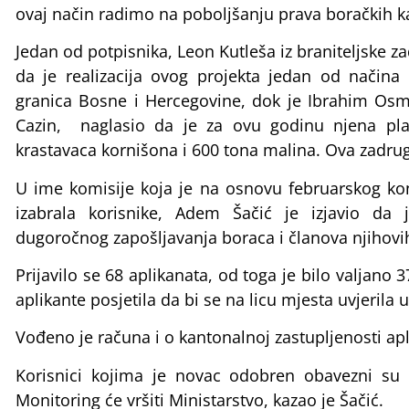
ovaj način radimo na poboljšanju prava boračkih ka
Jedan od potpisnika, Leon Kutleša iz braniteljske 
da je realizacija ovog projekta jedan od načina 
granica Bosne i Hercegovine, dok je Ibrahim Osma
Cazin, naglasio da je za ovu godinu njena pla
krastavaca kornišona i 600 tona malina. Ova zadru
U ime komisije koja je na osnovu februarskog ko
izabrala korisnike, Adem Šačić je izjavio da 
dugoročnog zapošljavanja boraca i članova njihovi
Prijavilo se 68 aplikanata, od toga je bilo valjano 
aplikante posjetila da bi se na licu mjesta uvjeril
Vođeno je računa i o kantonalnoj zastupljenosti apl
Korisnici kojima je novac odobren obavezni su 
Monitoring će vršiti Ministarstvo, kazao je Šačić.