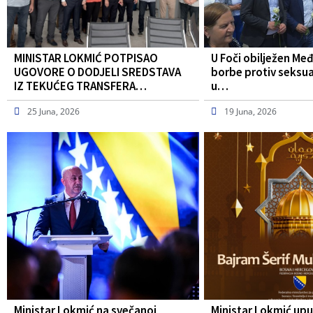
MINISTAR LOKMIĆ POTPISAO
U Foči obilježen Me
UGOVORE O DODJELI SREDSTAVA
borbe protiv seksua
IZ TEKUĆEG TRANSFERA…
u…
25 Juna, 2026
19 Juna, 2026
Ministar Lokmić na svečanoj
Ministar Lokmić upu