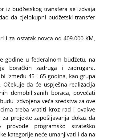
r iz budžetskog transfera se izdvaja
dao da cjelokupni budžetski transfer
ori i za ostatak novca od 409.000 KM,
ve godine u federalnom budžetu, na
anja boračkih zadruga i zadrugara.
obi između 45 i 65 godina, kao grupa
 Očekuje da će uspješna realizacija
nih demobilisanih boraca, povećati
 budu izdvojena veća sredstva za ove
cima treba vratiti kroz rad i ovakve
 za projekte zapošljavanja dokaz da
vo provode programsko strateško
ke kategorije neće umanjivati i da na