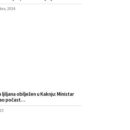
bra, 2024
 ljiljana obilježen u Kaknju: Ministar
dao počast…
025