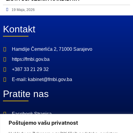
19 Maja, 2026
Kontakt
Hamdije Čemerlića 2, 71000 Sarajevo
https://fmbi.gov.ba
+387 33 21 29 32
E-mail: kabinet@fmbi.gov.ba
Pratite nas
Facebook Stranica
Poštujemo vašu privatnost
Youtube Kanal