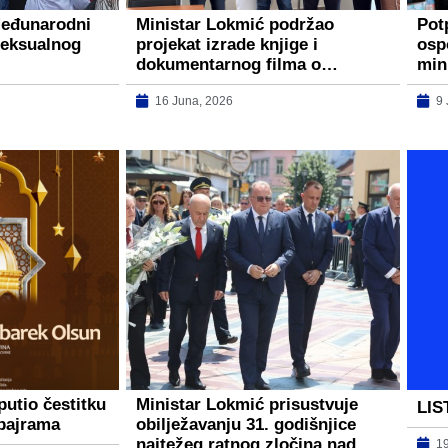
Međunarodni
Ministar Lokmić podržao
Pot
seksualnog
projekat izrade knjige i
osp
dokumentarnog filma o…
min
16 Juna, 2026
9
putio čestitku
Ministar Lokmić prisustvuje
LIS
bajrama
obilježavanju 31. godišnjice
najtežeg ratnog zločina nad…
1