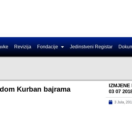
avke
Revizija
Fondacije
Jedinstveni Registar
Dokum
IZMJENE 
vodom Kurban bajrama
03 07 201
3 Jula, 20