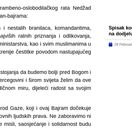
dbrambeno-oslobodilačkog rata Nedžad
ban-bajrama:
Spisak kor
 i nestalih branilaca, komandantima,
na dodjel
jviših ratnih priznanja i odlikovanja,
inistarstva, kao i svim muslimanima u
28 Februar
iskrenije čestitke povodom nastupajućeg
astojanja da budemo bolji pred Bogom i
cegovini i širom svijeta želim da ove
ičnom miru, dijeleći radost sa svojim
od Gaze, koji i ovaj Bajram dočekuje
novnih ljudskih prava. Ne zaboravimo ni
e misli, saosjećanje i solidarnost budu