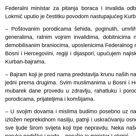
Federalni ministar za pitanja boraca i invalida o
Lokmić uputio je čestitku povodom nastupajućeg Kur
– Poštovanim porodicama šehida, poginulih, umrlih
generalima, ratnim vojnim invalidima, dobitnicima na
demobilisanim braniocima, uposlenicima Federalnog m
Bosni i Hercegovini, regiji i dijaspori, upućujem naj
Kurban-bajrama.
– Bajram koji je pred nama predstavlja krunu naših n
jedni prema drugima. Svim muslimanima u Bosni i Her
mubarek dane provedu u zdravlju, rahatluku i porod
porodicama, prijateljima i komšijama.
– U svojim dovama i mislima budimo posebno uz nar
izložen neprekidnom nasilju, patnji i uskraćivanju os
sve ljude širom svijeta koji trpe nepravdu. Neka naš