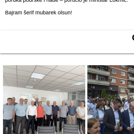
poruka podrške i nade – poručio je ministar Lokmić.
Bajram šerif mubarek olsun!