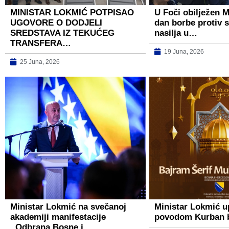
MINISTAR LOKMIĆ POTPISAO
U Foči obilježen 
UGOVORE O DODJELI
dan borbe protiv 
SREDSTAVA IZ TEKUĆEG
nasilja u…
TRANSFERA…
19 Juna, 2026
25 Juna, 2026
Ministar Lokmić na svečanoj
Ministar Lokmić u
akademiji manifestacije
povodom Kurban 
,,Odbrana Bosne i