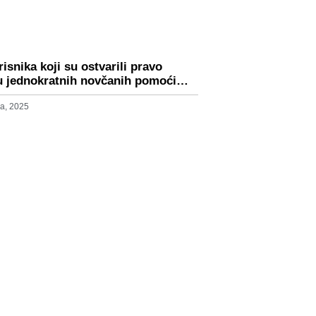
isnika koji su ostvarili pravo
u jednokratnih novčanih pomoći…
a, 2025