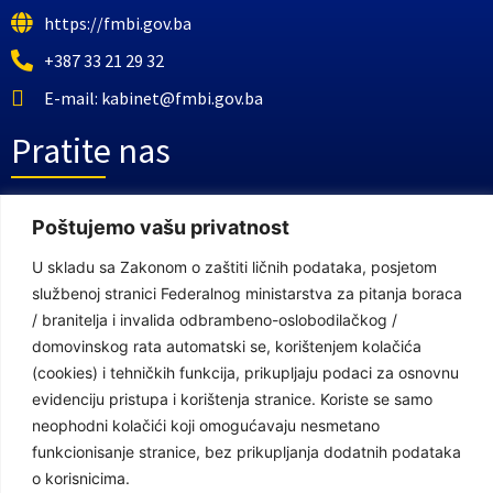
https://fmbi.gov.ba
+387 33 21 29 32
E-mail: kabinet@fmbi.gov.ba
Pratite nas
Facebook Stranica
Poštujemo vašu privatnost
Youtube Kanal
U skladu sa Zakonom o zaštiti ličnih podataka, posjetom
službenoj stranici Federalnog ministarstva za pitanja boraca
Linkovi
/ branitelja i invalida odbrambeno-oslobodilačkog /
domovinskog rata automatski se, korištenjem kolačića
(cookies) i tehničkih funkcija, prikupljaju podaci za osnovnu
Vlada Federacije Bosne i Hercegovine
evidenciju pristupa i korištenja stranice. Koriste se samo
neophodni kolačići koji omogućavaju nesmetano
Federalno ministarstvo finansija
funkcionisanje stranice, bez prikupljanja dodatnih podataka
Federalni zavod za penzijsko i invalidsko osiguranje
o korisnicima.