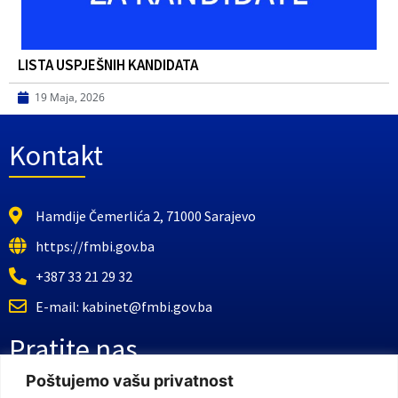
LISTA USPJEŠNIH KANDIDATA
19 Maja, 2026
Kontakt
Hamdije Čemerlića 2, 71000 Sarajevo
https://fmbi.gov.ba
+387 33 21 29 32
E-mail: kabinet@fmbi.gov.ba
Pratite nas
Poštujemo vašu privatnost