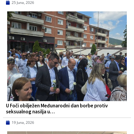
25 Juna, 2026
U Foči obilježen Međunarodni dan borbe protiv
seksualnog nasilja u…
19 Juna, 2026