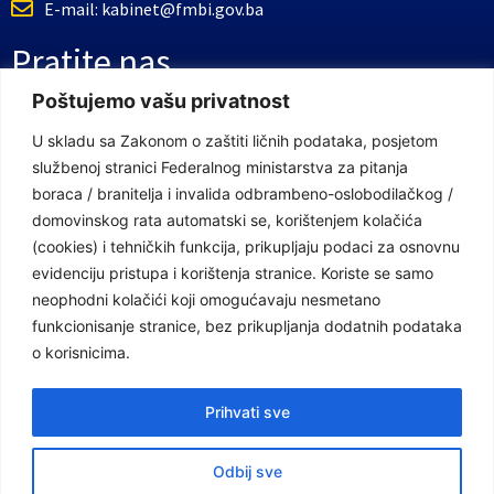
E-mail: kabinet@fmbi.gov.ba
Pratite nas
Poštujemo vašu privatnost
Facebook Stranica
U skladu sa Zakonom o zaštiti ličnih podataka, posjetom
službenoj stranici Federalnog ministarstva za pitanja
Youtube Kanal
boraca / branitelja i invalida odbrambeno-oslobodilačkog /
Linkovi
domovinskog rata automatski se, korištenjem kolačića
(cookies) i tehničkih funkcija, prikupljaju podaci za osnovnu
evidenciju pristupa i korištenja stranice. Koriste se samo
neophodni kolačići koji omogućavaju nesmetano
Vlada Federacije Bosne i Hercegovine
funkcionisanje stranice, bez prikupljanja dodatnih podataka
Federalno ministarstvo finansija
o korisnicima.
Federalni zavod za penzijsko i invalidsko osiguranje
Prihvati sve
Federalno ministarstvo rada i socijalne politike
Odbij sve
Federalno ministarstvo za pitanja boraca /branitelja i invalida odbrambeno-