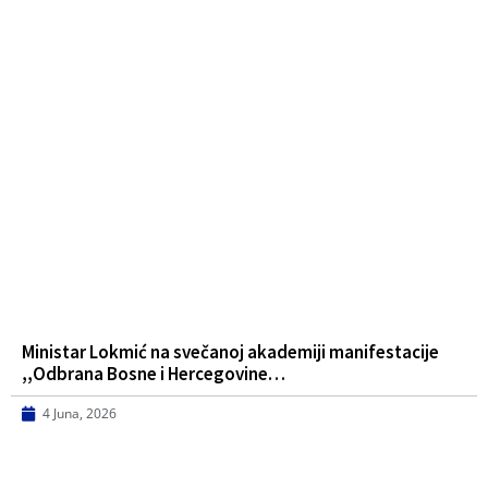
Ministar Lokmić na svečanoj akademiji manifestacije
,,Odbrana Bosne i Hercegovine…
4 Juna, 2026