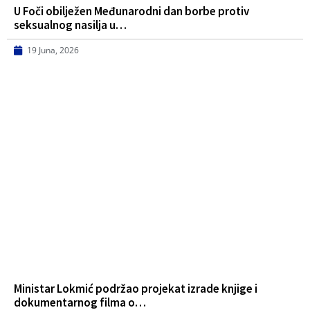
U Foči obilježen Međunarodni dan borbe protiv
seksualnog nasilja u…
19 Juna, 2026
Ministar Lokmić podržao projekat izrade knjige i
dokumentarnog filma o…