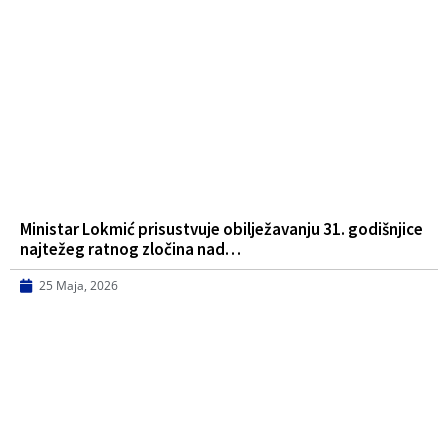
Ministar Lokmić prisustvuje obilježavanju 31. godišnjice
najtežeg ratnog zločina nad…
25 Maja, 2026