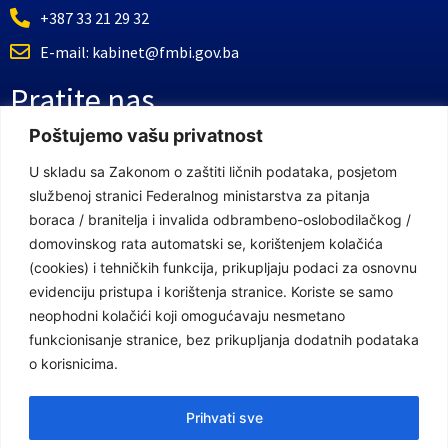
+387 33 21 29 32
E-mail: kabinet@fmbi.gov.ba
Pratite nas
Poštujemo vašu privatnost
Facebook Stranica
U skladu sa Zakonom o zaštiti ličnih podataka, posjetom
službenoj stranici Federalnog ministarstva za pitanja
Youtube Kanal
boraca / branitelja i invalida odbrambeno-oslobodilačkog /
Linkovi
domovinskog rata automatski se, korištenjem kolačića
(cookies) i tehničkih funkcija, prikupljaju podaci za osnovnu
evidenciju pristupa i korištenja stranice. Koriste se samo
neophodni kolačići koji omogućavaju nesmetano
Vlada Federacije Bosne i Hercegovine
funkcionisanje stranice, bez prikupljanja dodatnih podataka
Federalno ministarstvo finansija
o korisnicima.
Federalni zavod za penzijsko i invalidsko osiguranje
Prihvati sve
Federalno ministarstvo rada i socijalne politike