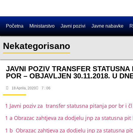
Početna
Ministarstvo
Javni pozivi
Javne nabavke
R
Nekategorisano
JAVNI POZIV TRANSFER STATUSNA 
POR – OBJAVLJEN 30.11.2018. U D
18 Aprila, 2020
7 : 06
1 Javni poziv za transfer statusna pitanja por br i č
1 a Obrazac zahtjeva za dodjelu jnp za statusna pit
1 b Obrazac zahtjeva za dodjelu jnp za statusna pit