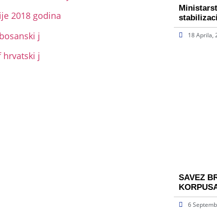
Ministars
cije 2018 godina
stabiliza
bosanski j
18 Aprila,
 hrvatski j
SAVEZ B
KORPUSA
6 Septemb