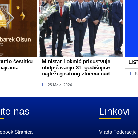
putio čestitku
Ministar Lokmić prisustvuje
LIS
bajrama
obilježavanju 31. godišnjice
najtežeg ratnog zločina nad…
1
25 Maja, 2026
ite nas
Linkovi
ebook Stranica
Vlada Federacije