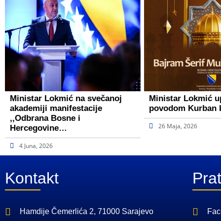
Ministar Lokmić na svečanoj
Ministar Lokmić u
akademiji manifestacije
povodom Kurban 
,,Odbrana Bosne i
26 Maja, 2026
Hercegovine…
4 Juna, 2026
Kontakt
Prat
Hamdije Čemerlića 2, 71000 Sarajevo
Fac