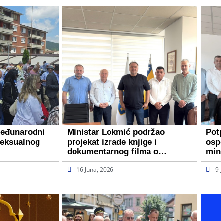
Međunarodni
Ministar Lokmić podržao
Pot
seksualnog
projekat izrade knjige i
osp
dokumentarnog filma o…
min
16 Juna, 2026
9 