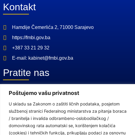
Kontakt
Hamdije Čemerlića 2, 71000 Sarajevo
https://fmbi.gov.ba
+387 33 21 29 32
E-mail: kabinet@fmbi.gov.ba
Pratite nas
Poštujemo vašu privatnost
Facebook Stranica
Youtube Kanal
U skladu sa Zakonom o zaštiti ličnih podataka, posjetom
službenoj stranici Federalnog ministarstva za pitanja boraca
Linkovi
/ branitelja i invalida odbrambeno-oslobodilačkog /
domovinskog rata automatski se, korištenjem kolačića
(cookies) i tehničkih funkcija, prikupljaju podaci za osnovnu