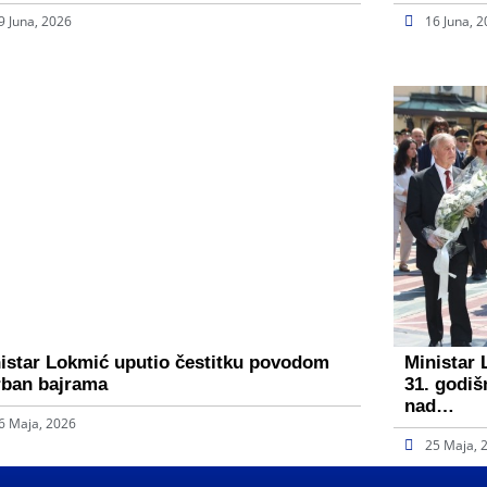
9 Juna, 2026
16 Juna, 
istar Lokmić uputio čestitku povodom
Ministar 
ban bajrama
31. godiš
nad…
6 Maja, 2026
25 Maja, 