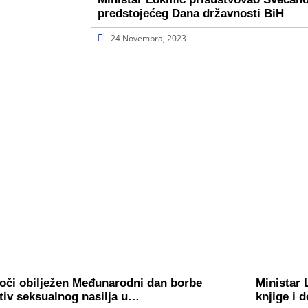
predstojećeg Dana državnosti BiH
24 Novembra, 2023
oči obilježen Međunarodni dan borbe
Ministar 
tiv seksualnog nasilja u…
knjige i