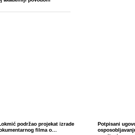
Lokmić podržao projekat izrade
Potpisani ugov
 dokumentarnog filma o…
osposobljavanj