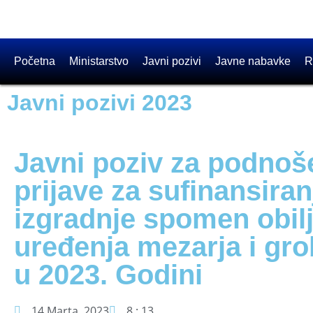
Početna
Ministarstvo
Javni pozivi
Javne nabavke
R
Javni pozivi 2023
Javni poziv za podnoš
prijave za sufinansiran
izgradnje spomen obilj
uređenja mezarja i gro
u 2023. Godini
14 Marta, 2023
8 : 13