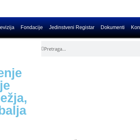
evizija
Fondacije
Jedinstveni Registar
Dokumenti
Kon
enje
je
ežja,
balja