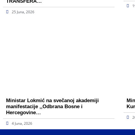
TRANSFERA…
1
25 Juna, 2026
Ministar Lokmić na svečanoj akademiji
Min
manifestacije ,,Odbrana Bosne i
Kur
Hercegovine…
2
4 Juna, 2026