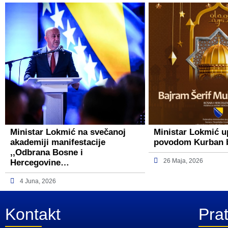
Ministar Lokmić na svečanoj
Ministar Lokmić u
akademiji manifestacije
povodom Kurban 
,,Odbrana Bosne i
26 Maja, 2026
Hercegovine…
4 Juna, 2026
Kontakt
Prat