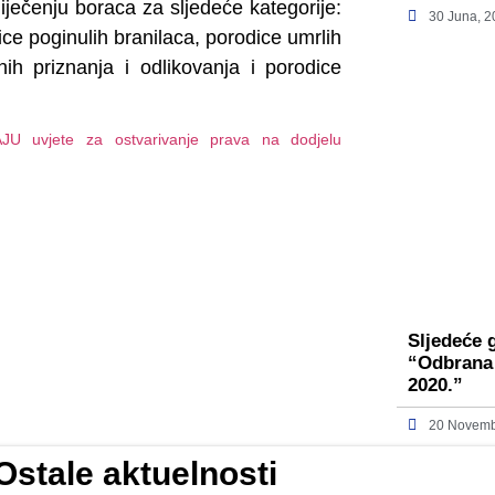
iječenju boraca za sljedeće kategorije:
30 Juna, 
ce poginulih branilaca, porodice umrlih
tnih priznanja i odlikovanja i porodice
AJU uvjete za ostvarivanje prava na dodjelu
Sljedeće 
“Odbrana
2020.”
20 Novemb
Ostale aktuelnosti