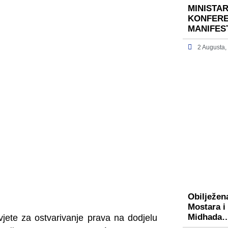
MINISTA
KONFERE
MANIFES
2 Augusta,
Obilježen
Mostara i
Midhada
vjete za ostvarivanje prava na dodjelu