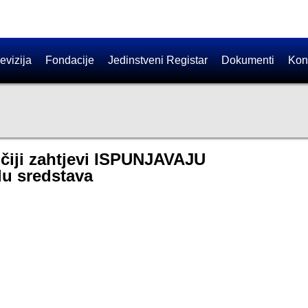
evizija
Fondacije
Jedinstveni Registar
Dokumenti
Kon
 čiji zahtjevi ISPUNJAVAJU
lu sredstava