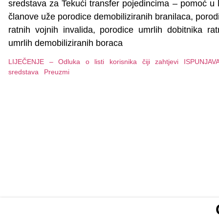
sredstava za Tekući transfer pojedincima – pomoć u l
članove uže porodice demobiliziranih branilaca, porodi
ratnih vojnih invalida, porodice umrlih dobitnika ra
umrlih demobiliziranih boraca
LIJEČENJE – Odluka o listi korisnika čiji zahtjevi ISPUNJAV
sredstava
Preuzmi