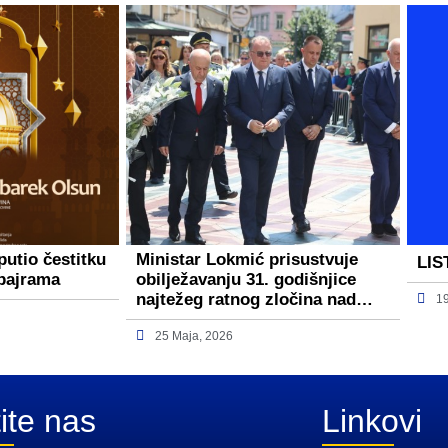
putio čestitku
Ministar Lokmić prisustvuje
LIS
bajrama
obilježavanju 31. godišnjice
najtežeg ratnog zločina nad…
1
25 Maja, 2026
ite nas
Linkovi