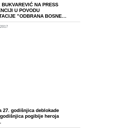
R BUKVAREVIĆ NA PRESS
NCIJI U POVODU
TACIJE ”ODBRANA BOSNE…
 2017
a 27. godišnjica deblokade
 godišnjica pogibije heroja
…