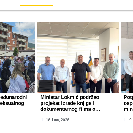
Međunarodni
Ministar Lokmić podržao
Pot
seksualnog
projekat izrade knjige i
osp
dokumentarnog filma o…
min
16 Juna, 2026
9