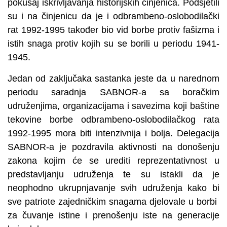
pokušaj iskrivljavanja historijskih činjenica. Podsjetili
su i na činjenicu da je i odbrambeno-oslobodilački
rat 1992-1995 također bio vid borbe protiv fašizma i
istih snaga protiv kojih su se borili u periodu 1941-
1945.
Jedan od zaključaka sastanka jeste da u narednom
periodu saradnja SABNOR-a sa boračkim
udruženjima, organizacijama i savezima koji baštine
tekovine borbe odbrambeno-oslobodilačkog rata
1992-1995 mora biti intenzivnija i bolja. Delegacija
SABNOR-a je pozdravila aktivnosti na donošenju
zakona kojim će se urediti reprezentativnost u
predstavljanju udruženja te su istakli da je
neophodno ukrupnjavanje svih udruženja kako bi
sve patriote zajedničkim snagama djelovale u borbi
za čuvanje istine i prenošenju iste na generacije