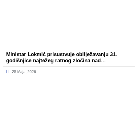
Ministar Lokmić prisustvuje obilježavanju 31.
godišnjice najtežeg ratnog zločina nad…
25 Maja, 2026