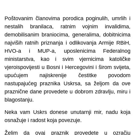
Poštovanim članovima porodica poginulih, umrlih i
nestalih branilaca, ratnim vojnim invalidima,
demobilisanim braniocima, generalima, dobitnicima
najviših ratnih priznanja i odlikovanja Armije RBiH,
HVO-a i MUP-a, uposlenicima Federalnog
ministarstva, kao i svim vjernicima katoličke
vjeroispovijesti u Bosni i Hercegovini i širom svijeta,
upućujem najiskrenije čestitke povodom
nastupajućeg praznika Uskrsa, sa željom da ove
praznične dane provedete u dobrom zdravlju, miru i
blagostanju.
Neka vam Uskrs donese unutarnji mir, nadu koja
osnažuje i radost koja povezuje.
Želim da ovaj praznik provedete u ozračju