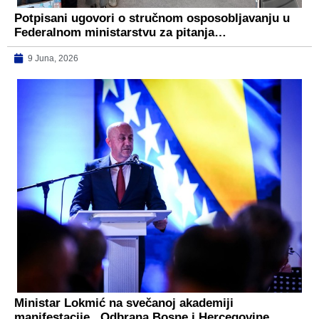
Potpisani ugovori o stručnom osposobljavanju u
Federalnom ministarstvu za pitanja…
9 Juna, 2026
Ministar Lokmić na svečanoj akademiji
manifestacije ,,Odbrana Bosne i Hercegovine…