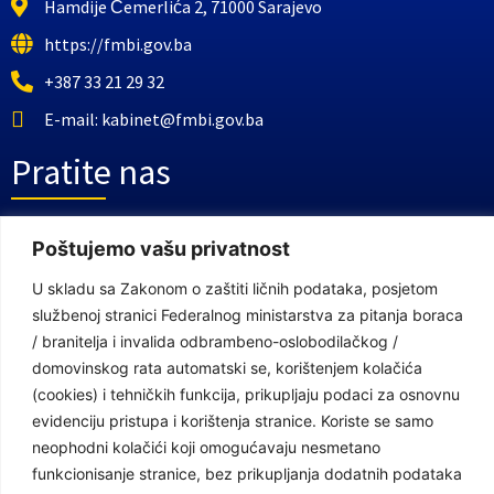
Hamdije Čemerlića 2, 71000 Sarajevo
https://fmbi.gov.ba
+387 33 21 29 32
E-mail: kabinet@fmbi.gov.ba
Pratite nas
Facebook Stranica
Poštujemo vašu privatnost
Youtube Kanal
U skladu sa Zakonom o zaštiti ličnih podataka, posjetom
službenoj stranici Federalnog ministarstva za pitanja boraca
Linkovi
/ branitelja i invalida odbrambeno-oslobodilačkog /
domovinskog rata automatski se, korištenjem kolačića
(cookies) i tehničkih funkcija, prikupljaju podaci za osnovnu
Vlada Federacije Bosne i Hercegovine
evidenciju pristupa i korištenja stranice. Koriste se samo
neophodni kolačići koji omogućavaju nesmetano
Federalno ministarstvo finansija
funkcionisanje stranice, bez prikupljanja dodatnih podataka
Federalni zavod za penzijsko i invalidsko osiguranje