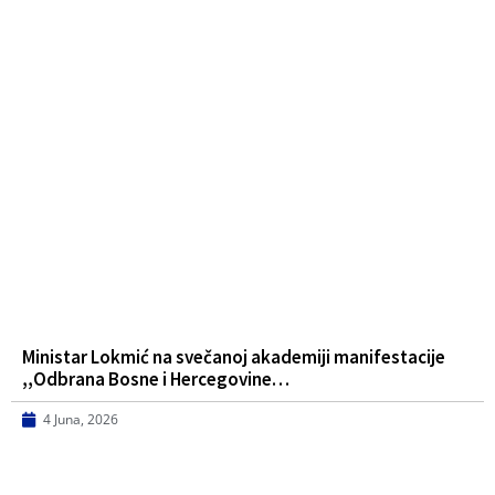
Ministar Lokmić na svečanoj akademiji manifestacije
,,Odbrana Bosne i Hercegovine…
4 Juna, 2026