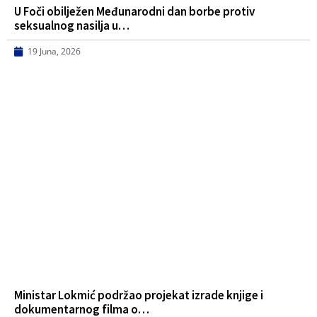
U Foči obilježen Međunarodni dan borbe protiv
seksualnog nasilja u…
19 Juna, 2026
Ministar Lokmić podržao projekat izrade knjige i
dokumentarnog filma o…