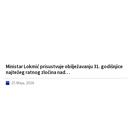
Ministar Lokmić prisustvuje obilježavanju 31. godišnjice
najtežeg ratnog zločina nad…
25 Maja, 2026