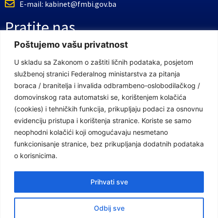
E-mail: kabinet@fmbi.gov.ba
Pratite nas
Poštujemo vašu privatnost
Facebook Stranica
U skladu sa Zakonom o zaštiti ličnih podataka, posjetom
službenoj stranici Federalnog ministarstva za pitanja
Youtube Kanal
boraca / branitelja i invalida odbrambeno-oslobodilačkog /
Linkovi
domovinskog rata automatski se, korištenjem kolačića
(cookies) i tehničkih funkcija, prikupljaju podaci za osnovnu
evidenciju pristupa i korištenja stranice. Koriste se samo
neophodni kolačići koji omogućavaju nesmetano
Vlada Federacije Bosne i Hercegovine
funkcionisanje stranice, bez prikupljanja dodatnih podataka
Federalno ministarstvo finansija
o korisnicima.
Federalni zavod za penzijsko i invalidsko osiguranje
Prihvati sve
Federalno ministarstvo rada i socijalne politike
Odbij sve
Federalno ministarstvo za pitanja boraca /branitelja i invalida odbrambeno-