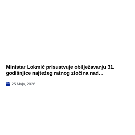
Ministar Lokmić prisustvuje obilježavanju 31.
godišnjice najtežeg ratnog zločina nad…
25 Maja, 2026