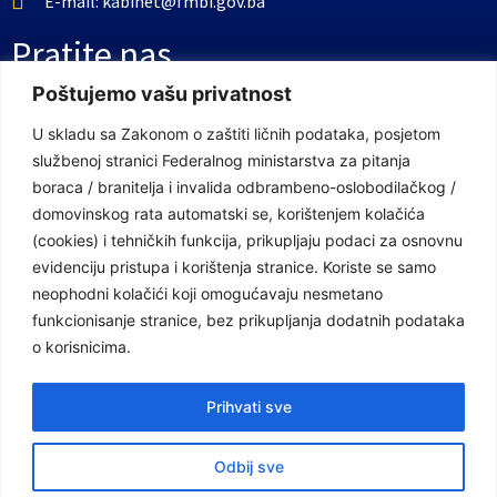
E-mail: kabinet@fmbi.gov.ba
Pratite nas
Poštujemo vašu privatnost
Facebook Stranica
U skladu sa Zakonom o zaštiti ličnih podataka, posjetom
službenoj stranici Federalnog ministarstva za pitanja
Youtube Kanal
boraca / branitelja i invalida odbrambeno-oslobodilačkog /
Linkovi
domovinskog rata automatski se, korištenjem kolačića
(cookies) i tehničkih funkcija, prikupljaju podaci za osnovnu
evidenciju pristupa i korištenja stranice. Koriste se samo
neophodni kolačići koji omogućavaju nesmetano
Vlada Federacije Bosne i Hercegovine
funkcionisanje stranice, bez prikupljanja dodatnih podataka
Federalno ministarstvo finansija
o korisnicima.
Federalni zavod za penzijsko i invalidsko osiguranje
Prihvati sve
Federalno ministarstvo rada i socijalne politike
Odbij sve
Federalno ministarstvo za pitanja boraca /branitelja i invalida
odbrambeno-oslobodilačkog / domovinskog rata