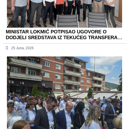
MINISTAR LOKMIĆ POTPISAO UGOVORE O
DODJELI SREDSTAVA IZ TEKUĆEG TRANSFERA…
25 Juna, 2026