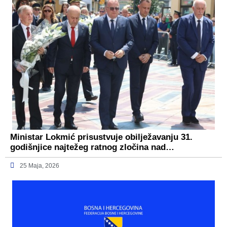
Ministar Lokmić prisustvuje obilježavanju 31.
godišnjice najtežeg ratnog zločina nad…
25 Maja, 2026