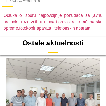
7 Oktobra, 2020
3 : 00
Odluka o izboru najpovoljnije ponuđača za javnu
nabavku rezervnih dijelova i srevisiranje računarske
opreme,fotokopir aparata i telefonskih aparata
Ostale aktuelnosti