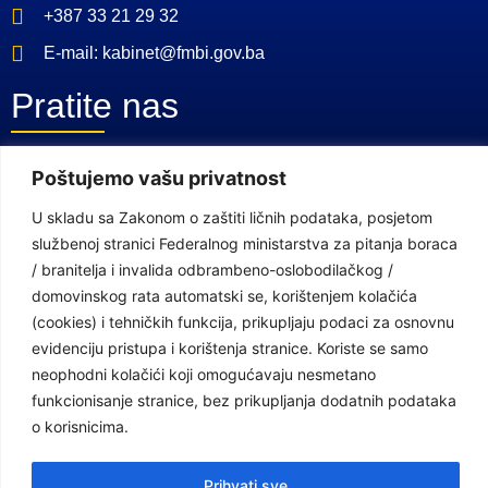
+387 33 21 29 32
E-mail: kabinet@fmbi.gov.ba
Pratite nas
Poštujemo vašu privatnost
Facebook Stranica
Youtube Kanal
U skladu sa Zakonom o zaštiti ličnih podataka, posjetom
službenoj stranici Federalnog ministarstva za pitanja boraca
Linkovi
/ branitelja i invalida odbrambeno-oslobodilačkog /
domovinskog rata automatski se, korištenjem kolačića
(cookies) i tehničkih funkcija, prikupljaju podaci za osnovnu
Vlada Federacije Bosne i Hercegovine
evidenciju pristupa i korištenja stranice. Koriste se samo
neophodni kolačići koji omogućavaju nesmetano
Federalno ministarstvo finansija
funkcionisanje stranice, bez prikupljanja dodatnih podataka
Federalni zavod za penzijsko i invalidsko osiguranje
o korisnicima.
Federalno ministarstvo rada i socijalne politike
Prihvati sve