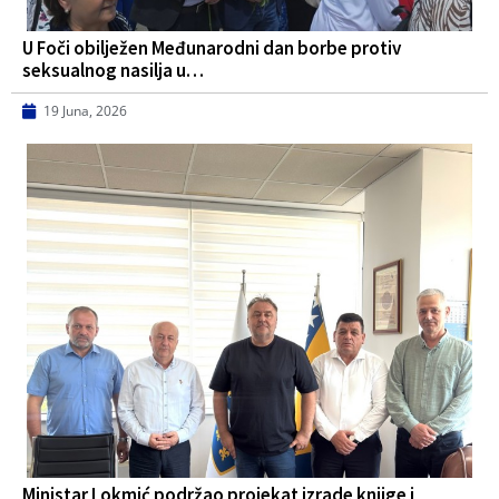
U Foči obilježen Međunarodni dan borbe protiv
seksualnog nasilja u…
19 Juna, 2026
Ministar Lokmić podržao projekat izrade knjige i