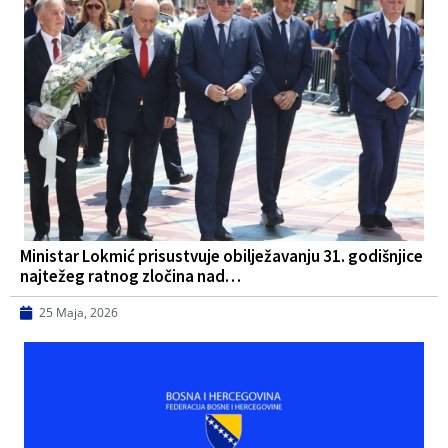
Ministar Lokmić prisustvuje obilježavanju 31. godišnjice
najtežeg ratnog zločina nad…
25 Maja, 2026