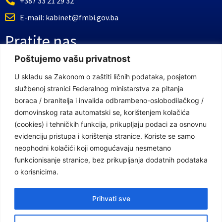
+387 33 21 29 32
E-mail: kabinet@fmbi.gov.ba
Pratite nas
Poštujemo vašu privatnost
Facebook Stranica
U skladu sa Zakonom o zaštiti ličnih podataka, posjetom
službenoj stranici Federalnog ministarstva za pitanja
Youtube Kanal
boraca / branitelja i invalida odbrambeno-oslobodilačkog /
Linkovi
domovinskog rata automatski se, korištenjem kolačića
(cookies) i tehničkih funkcija, prikupljaju podaci za osnovnu
evidenciju pristupa i korištenja stranice. Koriste se samo
neophodni kolačići koji omogućavaju nesmetano
Vlada Federacije Bosne i Hercegovine
funkcionisanje stranice, bez prikupljanja dodatnih podataka
Federalno ministarstvo finansija
o korisnicima.
Federalni zavod za penzijsko i invalidsko osiguranje
Prihvati sve
Federalno ministarstvo rada i socijalne politike