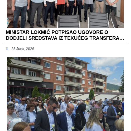
MINISTAR LOKMIĆ POTPISAO UGOVORE O
DODJELI SREDSTAVA IZ TEKUĆEG TRANSFERA…
25 Juna, 2026