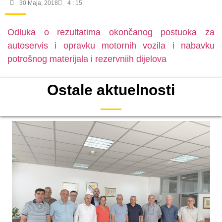
30 Maja, 2018
4 : 15
Odluka o rezultatima okončanog postuoka za
autoservis i opravku motornih vozila i nabavku
potrošnog materijala i rezervniih dijelova
Ostale aktuelnosti