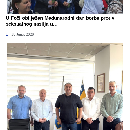
U Foči obilježen Međunarodni dan borbe protiv
seksualnog nasilja u…
19 Juna, 2026