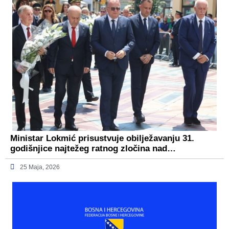
Ministar Lokmić prisustvuje obilježavanju 31.
godišnjice najtežeg ratnog zločina nad…
25 Maja, 2026