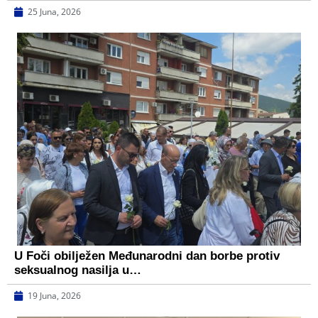
25 Juna, 2026
U Foči obilježen Međunarodni dan borbe protiv
seksualnog nasilja u…
19 Juna, 2026