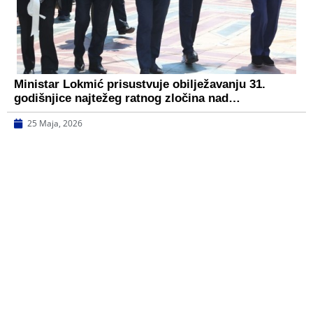
Ministar Lokmić prisustvuje obilježavanju 31.
godišnjice najtežeg ratnog zločina nad…
25 Maja, 2026