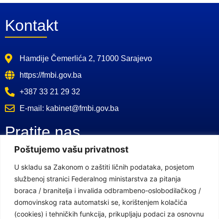
Kontakt
Hamdije Čemerlića 2, 71000 Sarajevo
https://fmbi.gov.ba
+387 33 21 29 32
E-mail: kabinet@fmbi.gov.ba
Pratite nas
Poštujemo vašu privatnost
Facebook Stranica
U skladu sa Zakonom o zaštiti ličnih podataka, posjetom
službenoj stranici Federalnog ministarstva za pitanja
Youtube Kanal
boraca / branitelja i invalida odbrambeno-oslobodilačkog /
Linkovi
domovinskog rata automatski se, korištenjem kolačića
(cookies) i tehničkih funkcija, prikupljaju podaci za osnovnu