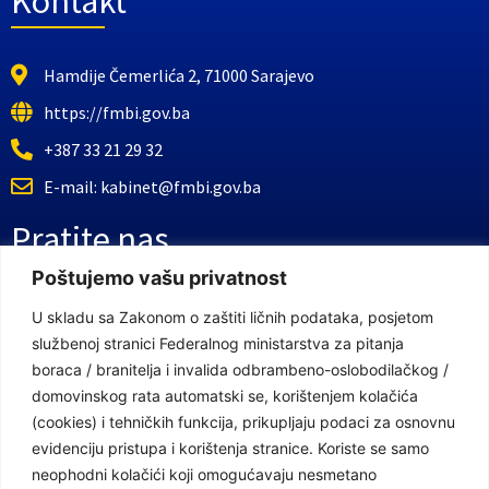
Kontakt
Hamdije Čemerlića 2, 71000 Sarajevo
https://fmbi.gov.ba
+387 33 21 29 32
E-mail: kabinet@fmbi.gov.ba
Pratite nas
Poštujemo vašu privatnost
Facebook Stranica
U skladu sa Zakonom o zaštiti ličnih podataka, posjetom
službenoj stranici Federalnog ministarstva za pitanja
Youtube Kanal
boraca / branitelja i invalida odbrambeno-oslobodilačkog /
Linkovi
domovinskog rata automatski se, korištenjem kolačića
(cookies) i tehničkih funkcija, prikupljaju podaci za osnovnu
evidenciju pristupa i korištenja stranice. Koriste se samo
neophodni kolačići koji omogućavaju nesmetano
Vlada Federacije Bosne i Hercegovine