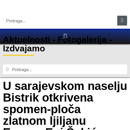
Aktuelnosti
-
Fotogalerija
-
Izdvajamo
U sarajevskom naselju
Bistrik otkrivena
spomen-ploča
zlatnom ljiljanu