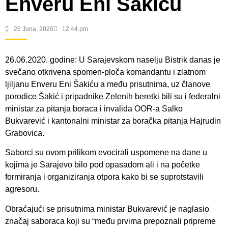
Enveru Eni Šakiću
26 Juna, 2020
12:44 pm
26.06.2020. godine: U Sarajevskom naselju Bistrik danas je
svečano otkrivena spomen-ploča komandantu i zlatnom
ljiljanu Enveru Eni Šakiću a među prisutnima, uz članove
porodice Šakić i pripadnike Zelenih beretki bili su i federalni
ministar za pitanja boraca i invalida OOR-a Salko
Bukvarević i kantonalni ministar za boračka pitanja Hajrudin
Grabovica.
Saborci su ovom prilikom evocirali uspomene na dane u
kojima je Sarajevo bilo pod opasadom ali i na početke
formiranja i organiziranja otpora kako bi se suprotstavili
agresoru.
Obraćajući se prisutnima ministar Bukvarević je naglasio
značaj saboraca koji su “među prvima prepoznali pripreme