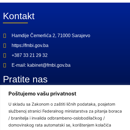
Kontakt
Hamdije Čemerlića 2, 71000 Sarajevo
https://fmbi.gov.ba
+387 33 21 29 32
E-mail: kabinet@fmbi.gov.ba
Pratite nas
Poštujemo vašu privatnost
Facebook Stranica
U skladu sa Zakonom o zaštiti ličnih podataka, posjetom
Youtube Kanal
službenoj stranici Federalnog ministarstva za pitanja boraca
/ branitelja i invalida odbrambeno-oslobodilačkog /
Linkovi
domovinskog rata automatski se, korištenjem kolačića