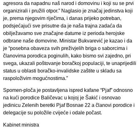
agresora da napadnu naš narod i domovinu i koji su se prvi
organizirali i pružili otpor.” Naglasio je značaj jedinstva koji
je, prema njegovim riječima, i danas prijeko potreban,
podsjećajući sve prisutne da je naša trajna zadaća da
obilježavamo sve značajne datume iz perioda herojske
odbrane naše domovine. Ministar Bukvarević je kazao i da
je “posebna obaveza svih preživjelih briga o saborcima i
članovima porodica poginulih, kako bismo svi zajedno, pri
svega, ukazali poštovanje boračkoj populaciji, te unaprijedili
status u oblasti boračko-invalidske zaštite u skladu sa
raspoloživim mogućnostima.”
Spomen-ploča je postavljena ispred kafane “Pjaf” odnosno
na kući porodice Baličevac u kojoj je Šakić i osnovao
jedinicu Zelenih beretki Pjaf Bosnae 22 a članovi porodice i
delegacije su položile cvijeće i odale počast.
Kabinet ministra