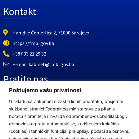
Kontakt
Hamdije Čemerlića 2, 71000 Sarajevo
https://fmbi.gov.ba
+387 33 21 29 32
E-mail: kabinet@fmbi.gov.ba
Pratite nas
Poštujemo vašu privatnost
Facebook Stranica
U skladu sa Zakonom o zaštiti ličnih podataka, posjetom
službenoj stranici Federalnog ministarstva za pitanja
Youtube Kanal
boraca / branitelja i invalida odbrambeno-oslobodilačkog /
Linkovi
domovinskog rata automatski se, korištenjem kolačića
(cookies) i tehničkih funkcija, prikupljaju podaci za osnovnu
evidenciju pristupa i korištenja stranice. Koriste se samo