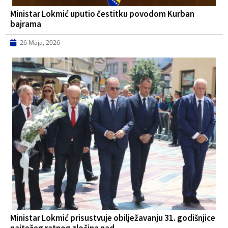
Ministar Lokmić uputio čestitku povodom Kurban
bajrama
26 Maja, 2026
Ministar Lokmić prisustvuje obilježavanju 31. godišnjice
najtežeg ratnog zločina nad…