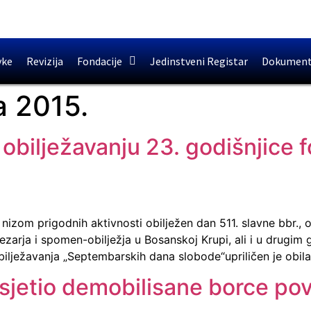
vke
Revizija
Fondacije
Jedinstveni Registar
Dokument
a 2015.
obilježavanju 23. godišnjice f
nizom prigodnih aktivnosti obilježen dan 511. slavne bbr.,
zarja i spomen-obilježja u Bosanskoj Krupi, ali i u drugim 
bilježavanja „Septembarskih dana slobode“upriličen je obil
sjetio demobilisane borce povr