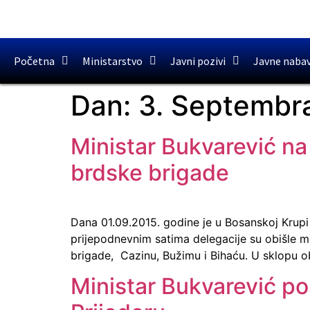
Početna
Ministarstvo
Javni pozivi
Javne naba
Dan:
3. Septembr
Ministar Bukvarević na 
brdske brigade
Dana 01.09.2015. godine je u Bosanskoj Krupi 
prijepodnevnim satima delegacije su obišle me
brigade, Cazinu, Bužimu i Bihaću. U sklopu o
Ministar Bukvarević po