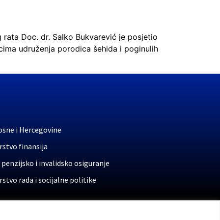
 rata Doc. dr. Salko Bukvarević je posjetio
ma udruženja porodica šehida i poginulih
osne i Hercegovine
stvo finansija
 penzijsko i invalidsko osiguranje
stvo rada i socijalne politike
rata