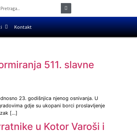
i
Kontakt
ormiranja 511. slavne
 odnosno 23. godišnjica njenog osnivanja. U
gradovima gdje su ukopani borci proslavljenje
azak […]
atnike u Kotor Varoši i