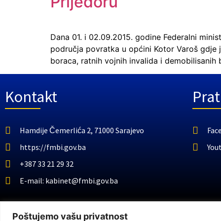
Prijedoru
Dana 01. i 02.09.2015. godine Federalni minis
područja povratka u općini Kotor Varoš gdj
boraca, ratnih vojnih invalida i demobilisanih 
Kontakt
Prat
Hamdije Čemerlića 2, 71000 Sarajevo
Fac
https://fmbi.gov.ba
You
+387 33 21 29 32
E-mail: kabinet@fmbi.gov.ba
Federalno ministarstvo za pitanja 
Poštujemo vašu privatnost