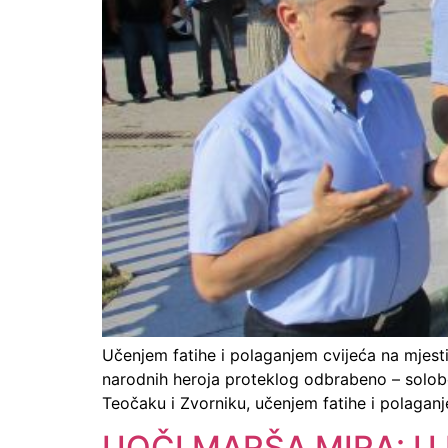
Učenjem fatihe i polaganjem cvijeća na mjesti
narodnih heroja proteklog odbrabeno – solob
Teočaku i Zvorniku, učenjem fatihe i polaganj
UOČI MARŠA MIRA: U