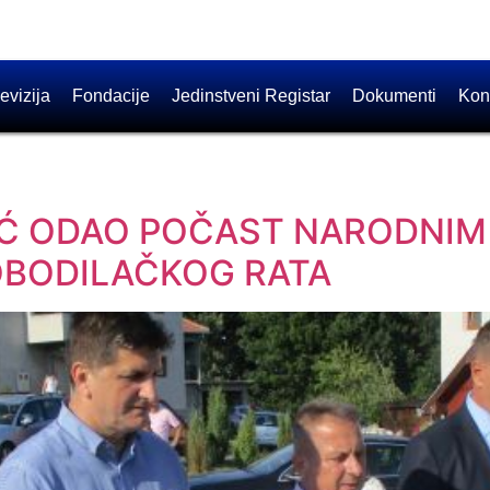
evizija
Fondacije
Jedinstveni Registar
Dokumenti
Kon
IĆ ODAO POČAST NARODNIM
BODILAČKOG RATA