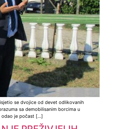
isjetio se dvojice od devet odlikovanih
sporazuma sa demobilisanim borcima u
, odao je počast […]
NJE PREŽIVJELIH