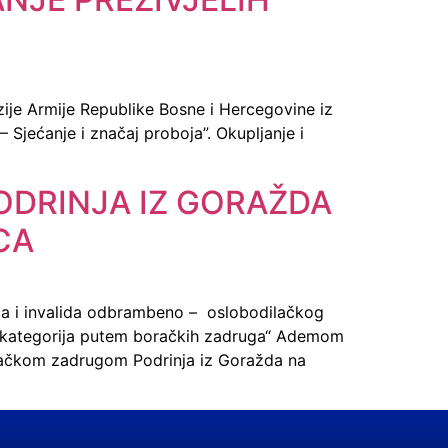
izije Armije Republike Bosne i Hercegovine iz
 Sjećanje i značaj proboja”. Okupljanje i
DRINJA IZ GORAŽDA
CA
aca i invalida odbrambeno – oslobodilačkog
ih kategorija putem boračkih zadruga“ Ademom
račkom zadrugom Podrinja iz Goražda na