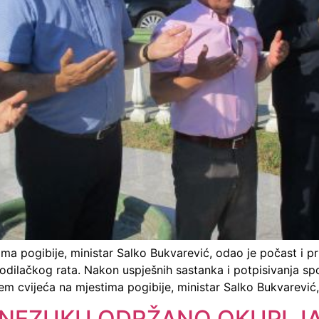
ma pogibije, ministar Salko Bukvarević, odao je počast i pr
odilačkog rata. Nakon uspješnih sastanka i potpisivanja 
em cvijeća na mjestima pogibije, ministar Salko Bukvarević
 NEZUKU ODRŽANO OKUPLJA