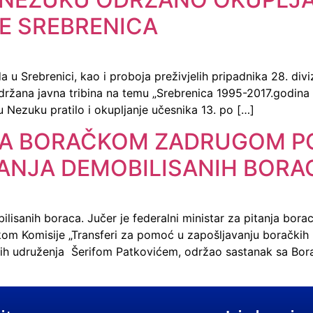
JE SREBRENICA
 u Srebrenici, kao i proboja preživjelih pripadnika 28. div
držana javna tribina na temu „Srebrenica 1995-2017.godina –
 u Nezuku pratilo i okupljanje učesnika 13. po […]
A BORAČKOM ZADRUGOM PO
ANJA DEMOBILISANIH BORA
isanih boraca. Jučer je federalni ministar za pitanja bor
nikom Komisije „Transferi za pomoć u zapošljavanju boračk
kih udruženja Šerifom Patkovićem, održao sastanak sa Bo