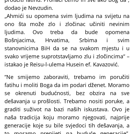
dodao je Nevzudin.
„Ahmići su opomena svim ljudima na svijetu na
ono šta može zlo i zločinac učiniti nevinim
ljudima. Ovo treba da bude opomena
Bošnjacima, Hrvatima, Srbima i svim
stanovnicima BiH da se na svakom mjestu i u
svako vrijeme suprotstavljamo zlu i zločincima“ –
istakao je Reisu-l-ulema Husein ef. Kavazović.
“Ne smijemo zaboraviti, trebamo im poručiti
fatihu i moliti Boga da im podari dženet. Moramo
se okrenuti budućnosti, bez obzira na sve
dešavanja u prošlosti. Trebamo nositi poruke, a
graditi suživot na bazi naših iskustava. Ovo je
naša tradicija koju moramo njegovati, najprije
generacije koje su bile svjedoci tih dešavanja, a
to moramo prenijeti na buduće generacije”,