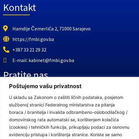
Kontakt
Hamdije Čemerlića 2, 71000 Sarajevo
https://fmbi.gov.ba
+387 33 21 29 32
E-mail: kabinet@fmbi.gov.ba
Pratite nas
Poštujemo vašu privatnost
Facebook Stranica
U skladu sa Zakonom o zaštiti ličnih podataka, posjetom
službenoj stranici Federalnog ministarstva za pitanja
Youtube Kanal
boraca / branitelja i invalida odbrambeno-oslobodilačkog /
Linkovi
domovinskog rata automatski se, korištenjem kolačića
(cookies) i tehničkih funkcija, prikupljaju podaci za osnovnu
evidenciju pristupa i korištenja stranice. Koriste se samo