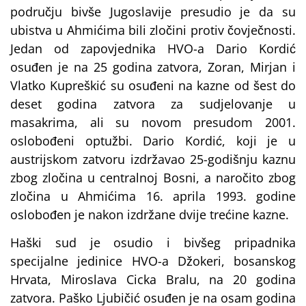
području bivše Jugoslavije presudio je da su
ubistva u Ahmićima bili zločini protiv čovječnosti.
Jedan od zapovjednika HVO-a Dario Kordić
osuđen je na 25 godina zatvora, Zoran, Mirjan i
Vlatko Kupreškić su osuđeni na kazne od šest do
deset godina zatvora za sudjelovanje u
masakrima, ali su novom presudom 2001.
oslobođeni optužbi. Dario Kordić, koji je u
austrijskom zatvoru izdržavao 25-godišnju kaznu
zbog zločina u centralnoj Bosni, a naročito zbog
zločina u Ahmićima 16. aprila 1993. godine
oslobođen je nakon izdržane dvije trećine kazne.
Haški sud je osudio i bivšeg pripadnika
specijalne jedinice HVO-a Džokeri, bosanskog
Hrvata, Miroslava Cicka Bralu, na 20 godina
zatvora. Paško Ljubičić osuđen je na osam godina