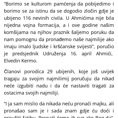
“Borimo se kulturom pamćenja da pobijedimo i
borimo se za istinu da se dogodio zločin gdje je
ubijeno 116 nevinih civila. U Ahmićima nije bila
nijedna vojna formacija, a i ove godine našim
komšijama na njihov praznik šaljemo poruku da
nam pomognu da pronađemo naše najmilije ako
imaju imalo ljudske i kršćanske svijesti”, poručio
je predsjednik Udruženja 16. april Ahmići,
Elvedin Kermo.
Članovi porodica 29 ubijenih, koje još uvijek
tragaju za svojim najmilimij poručuju da nikad
neće izgubiti nadu i da će nastaviti tragati za
ostacima svojih najmiliji.
“I ja sam mislio da nikada neću pronaći majku, ali
pronašao sam je i sada znam gdje ću doći i
proučiti fatihu. Pronaći ćemo ih sve ako Bog da”,