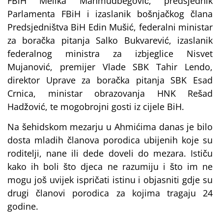
FBiH Melika Mahmudbegović, predsjednik
Parlamenta FBiH i izaslanik bošnjačkog člana
Predsjedništva BiH Edin Mušić, federalni ministar
za boračka pitanja Salko Bukvarević, izaslanik
federalnog ministra za izbjeglice Nisvet
Mujanović, premijer Vlade SBK Tahir Lendo,
direktor Uprave za boračka pitanja SBK Esad
Crnica, ministar obrazovanja HNK Rešad
Hadžović, te mogobrojni gosti iz cijele BiH.
Na šehidskom mezarju u Ahmićima danas je bilo
dosta mladih članova porodica ubijenih koje su
roditelji, nane ili dede doveli do mezara. Ističu
kako ih boli što djeca ne razumiju i što im ne
mogu još uvijek ispričati istinu i objasniti gdje su
drugi članovi porodica za kojima tragaju 24
godine.