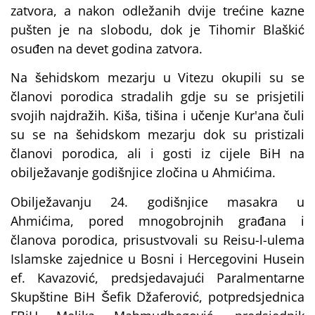
zatvora, a nakon odležanih dvije trećine kazne
pušten je na slobodu, dok je Tihomir Blaškić
osuđen na devet godina zatvora.
Na šehidskom mezarju u Vitezu okupili su se
članovi porodica stradalih gdje su se prisjetili
svojih najdražih. Kiša, tišina i učenje Kur'ana čuli
su se na šehidskom mezarju dok su pristizali
članovi porodica, ali i gosti iz cijele BiH na
obilježavanje godišnjice zločina u Ahmićima.
Obilježavanju 24. godišnjice masakra u
Ahmićima, pored mnogobrojnih građana i
članova porodica, prisustvovali su Reisu-l-ulema
Islamske zajednice u Bosni i Hercegovini Husein
ef. Kavazović, predsjedavajući Paralmentarne
Skupštine BiH Šefik Džaferović, potpredsjednica