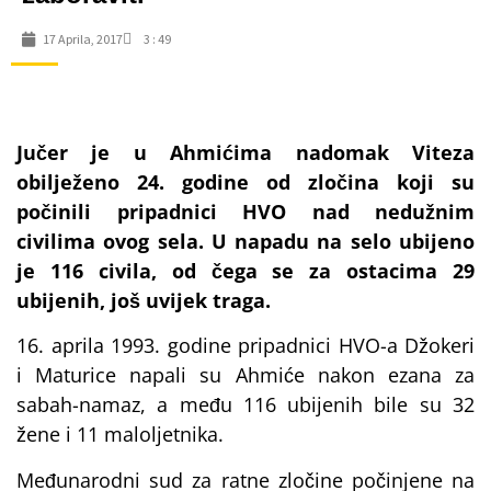
17 Aprila, 2017
3 : 49
Jučer je u Ahmićima nadomak Viteza
obilježeno 24. godine od zločina koji su
počinili pripadnici HVO nad nedužnim
civilima ovog sela. U napadu na selo ubijeno
je 116 civila, od čega se za ostacima 29
ubijenih, još uvijek traga.
16. aprila 1993. godine pripadnici HVO-a Džokeri
i Maturice napali su Ahmiće nakon ezana za
sabah-namaz, a među 116 ubijenih bile su 32
žene i 11 maloljetnika.
Međunarodni sud za ratne zločine počinjene na