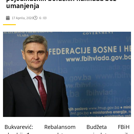
umanjenja
17 Aprila, 2020
6 : 03
Bukvarević: Rebalansom Budžeta FBiH