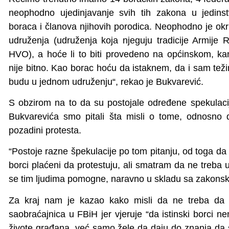
neophodno ujedinjavanje svih tih zakona u jedins
boraca i članova njihovih porodica. Neophodno je ok
udruženja (udruženja koja njeguju tradicije Armije R
HVO), a hoće li to biti provedeno na općinskom, ka
nije bitno. Kao borac hoću da istaknem, da i sam te
budu u jednom udruženju“, rekao je Bukvarević.
S obzirom na to da su postojale određene spekulacije
Bukvarevića smo pitali šta misli o tome, odnosno d
pozadini protesta.
“Postoje razne špekulacije po tom pitanju, od toga da s
borci plaćeni da protestuju, ali smatram da ne treba u
se tim ljudima pomogne, naravno u skladu sa zakonski
Za kraj nam je kazao kako misli da ne treba da 
saobraćajnica u FBiH jer vjeruje “da istinski borci
živote građana, već samo žele da daju do znanja da s