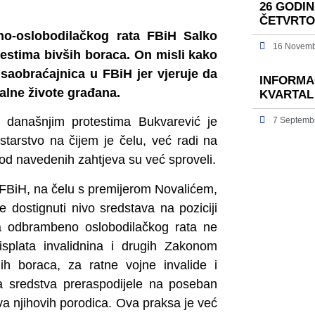
26 GODI
ČETVRTO
eno-oslobodilačkog rata FBiH Salko
16 Novemb
testima bivših boraca. On misli kako
 saobraćajnica u FBiH jer vjeruje da
INFORMAC
alne živote građana.
KVARTAL
 današnjim protestima Bukvarević je
7 Septemb
tarstvo na čijem je čelu, već radi na
od navedenih zahtjeva su već sproveli.
a FBiH, na čelu s premijerom Novalićem,
e dostignuti nivo sredstava na poziciji
da odbrambeno oslobodilačkog rata ne
isplata invalidnina i drugih Zakonom
ih boraca, za ratne vojne invalide i
na sredstva preraspodijele na poseban
ova njihovih porodica. Ova praksa je već