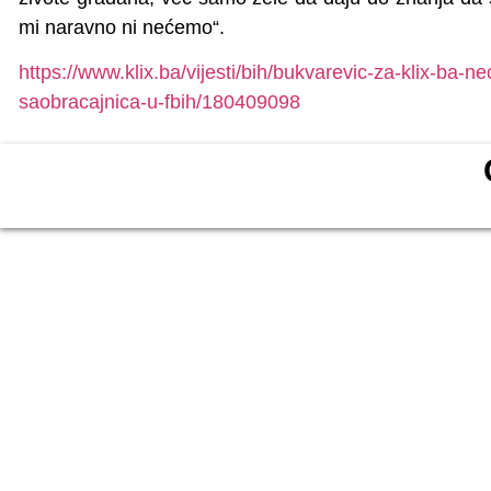
mi naravno ni nećemo“.
https://www.klix.ba/vijesti/bih/bukvarevic-za-klix-ba-n
saobracajnica-u-fbih/180409098