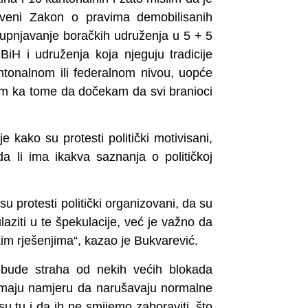
tveni Zakon o pravima demobilisanih
rupnjavanje boračkih udruženja u 5 + 5
BiH i udruženja koja njeguju tradicije
ntonalnom ili federalnom nivou, uopće
žim ka tome da dočekam da svi branioci
 kako su protesti politički motivisani,
a li ima ikakva saznanja o političkoj
u protesti politički organizovani, da su
laziti u te špekulacije, već je važno da
m rješenjima“, kazao je Bukvarević.
bude straha od nekih većih blokada
 nemaju namjeru da narušavaju normalne
u tu i da ih ne smijemo zaboraviti, što