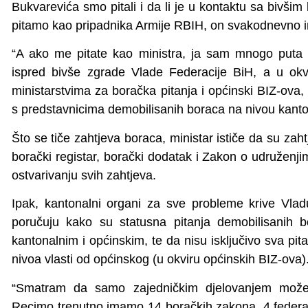
Bukvarevića smo pitali i da li je u kontaktu sa bivši
pitamo kao pripadnika Armije RBIH, on svakodnevno 
“A ako me pitate kao ministra, ja sam mnogo puta
ispred bivše zgrade Vlade Federacije BiH, a u okvi
ministarstvima za boračka pitanja i općinski BIZ-ova
s predstavnicima demobilisanih boraca na nivou kanto
Što se tiče zahtjeva boraca, ministar ističe da su zah
borački registar, borački dodatak i Zakon o udruženj
ostvarivanju svih zahtjeva.
Ipak, kantonalni organi za sve probleme krive Vla
poručuju kako su statusna pitanja demobilisanih bo
kantonalnim i općinskim, te da nisu isključivo sva pit
nivoa vlasti od općinskog (u okviru općinskih BIZ-ova)
“Smatram da samo zajedničkim djelovanjem možemo
Recimo trenutno imamo 14 boračkih zakona, 4 federaln