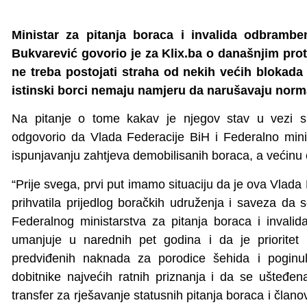
Ministar za pitanja boraca i invalida odbramb
Bukvarević govorio je za Klix.ba o današnjim pro
ne treba postojati straha od nekih većih blokada
istinski borci nemaju namjeru da narušavaju norm
Na pitanje o tome kakav je njegov stav u vezi s
odgovorio da Vlada Federacije BiH i Federalno minis
ispunjavanju zahtjeva demobilisanih boraca, a većinu 
“Prije svega, prvi put imamo situaciju da je ova Vlad
prihvatila prijedlog boračkih udruženja i saveza da s
Federalnog ministarstva za pitanja boraca i invali
umanjuje u narednih pet godina i da je prioritet 
predviđenih naknada za porodice šehida i poginul
dobitnike najvećih ratnih priznanja i da se ušteđe
transfer za rješavanje statusnih pitanja boraca i član