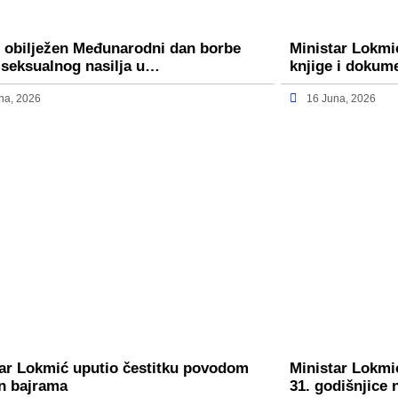
 obilježen Međunarodni dan borbe
Ministar Lokmi
 seksualnog nasilja u…
knjige i dokum
na, 2026
16 Juna, 2026
ar Lokmić uputio čestitku povodom
Ministar Lokmić
n bajrama
31. godišnjice 