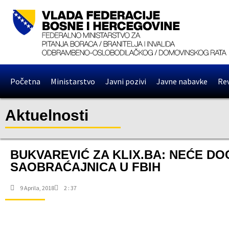
Početna
Ministarstvo
Javni pozivi
Javne nabavke
Rev
Aktuelnosti
BUKVAREVIĆ ZA KLIX.BA: NEĆE DO
SAOBRAĆAJNICA U FBIH
9 Aprila, 2018
2 : 37