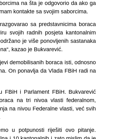
m borcima na šta je odgovorio da ako ga
imam kontakte sa svojim saborcima.
 razgovarao sa predstavnicima boraca
ru svojih radnih posjeta kantonalnim
, održano je više ponovljenih sastanaka
na“, kazao je Bukvarević.
tjevi demobilisanih boraca isti, odnosno
ima. On ponavlja da Vlada FBiH radi na
du FBiH i Parlament FBiH. Bukvarević
raca na tri nivoa vlasti federalnom,
anja na nivou Federalne vlasti, već svih
.
 u potpunosti riješiti ovo pitanje.
a i 10 kantonalnih i zato mislim da je