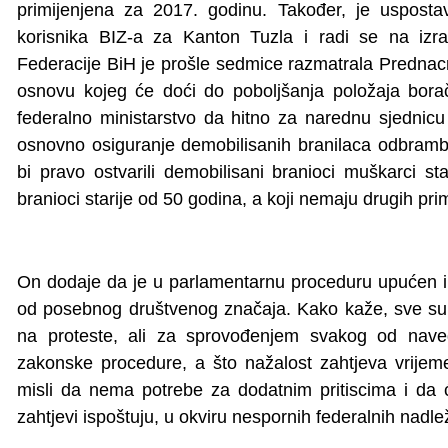
primijenjena za 2017. godinu. Također, je uspostavl
korisnika BIZ-a za Kanton Tuzla i radi se na izra
Federacije BiH je prošle sedmice razmatrala Prednac
osnovu kojeg će doći do poboljšanja položaja borač
federalno ministarstvo da hitno za narednu sjednicu
osnovno osiguranje demobilisanih branilaca odbramb
bi pravo ostvarili demobilisani branioci muškarci st
branioci starije od 50 godina, a koji nemaju drugih pri
On dodaje da je u parlamentarnu proceduru upućen i
od posebnog društvenog značaja. Kako kaže, sve su t
na proteste, ali za sprovođenjem svakog od nave
zakonske procedure, a što nažalost zahtjeva vrijem
misli da nema potrebe za dodatnim pritiscima i da ć
zahtjevi ispoštuju, u okviru nespornih federalnih nadle