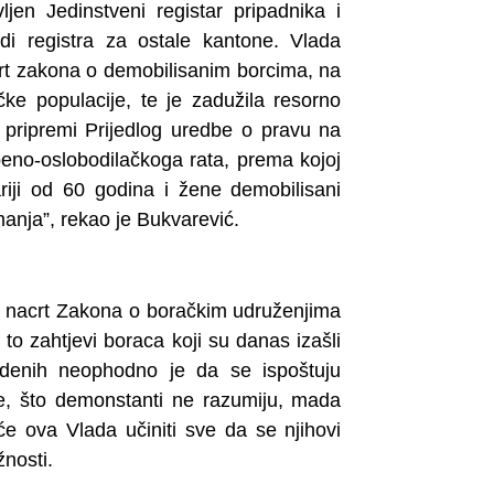
jen Jedinstveni registar pripadnika i
di registra za ostale kantone. Vlada
rt zakona o demobilisanim borcima, na
ke populacije, te je zadužila resorno
 pripremi Prijedlog uredbe o pravu na
eno-oslobodilačkoga rata, prema kojoj
ariji od 60 godina i žene demobilisani
manja”, rekao je Bukvarević.
 nacrt Zakona o boračkim udruženjima
o zahtjevi boraca koji su danas izašli
denih neophodno je da se ispoštuju
e, što demonstanti ne razumiju, mada
e ova Vlada učiniti sve da se njihovi
žnosti.