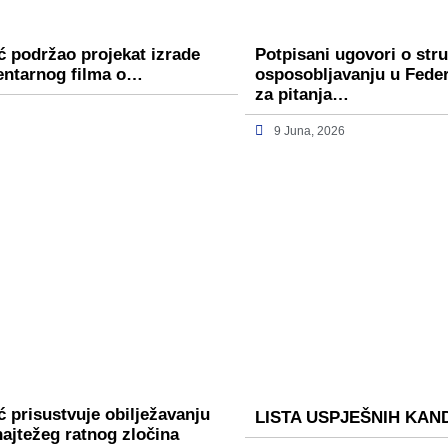
ć podržao projekat izrade
Potpisani ugovori o st
entarnog filma o…
osposobljavanju u Fede
za pitanja…
9 Juna, 2026
 prisustvuje obilježavanju
LISTA USPJEŠNIH KAN
najtežeg ratnog zločina