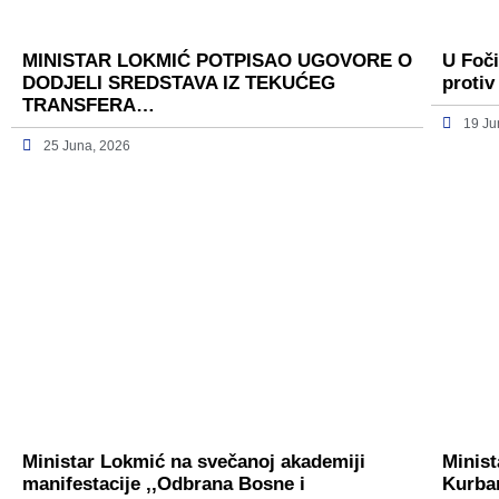
MINISTAR LOKMIĆ POTPISAO UGOVORE O
U Foči
DODJELI SREDSTAVA IZ TEKUĆEG
protiv
TRANSFERA…
19 Ju
25 Juna, 2026
Ministar Lokmić na svečanoj akademiji
Minist
manifestacije ,,Odbrana Bosne i
Kurba