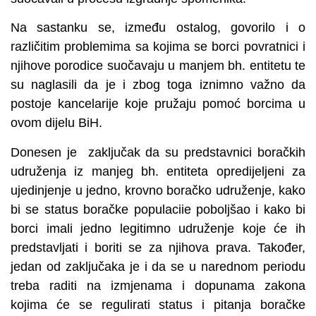
Na sastanku se, između ostalog, govorilo i o
različitim problemima sa kojima se borci povratnici i
njihove porodice suočavaju u manjem bh. entitetu te
su naglasili da je i zbog toga iznimno važno da
postoje kancelarije koje pružaju pomoć borcima u
ovom dijelu BiH.
Donesen je zaključak da su predstavnici boračkih
udruženja iz manjeg bh. entiteta opredijeljeni za
ujedinjenje u jedno, krovno boračko udruženje, kako
bi se status boračke populaciie poboljšao i kako bi
borci imali jedno legitimno udruženje koje će ih
predstavljati i boriti se za njihova prava. Također,
jedan od zaključaka je i da se u narednom periodu
treba raditi na izmjenama i dopunama zakona
kojima će se regulirati status i pitanja boračke