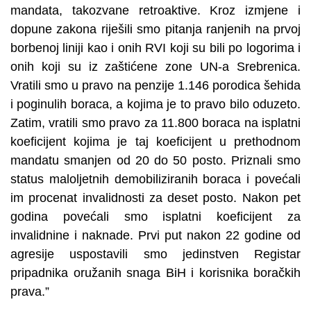
mandata, takozvane retroaktive. Kroz izmjene i
dopune zakona riješili smo pitanja ranjenih na prvoj
borbenoj liniji kao i onih RVI koji su bili po logorima i
onih koji su iz zaštićene zone UN-a Srebrenica.
Vratili smo u pravo na penzije 1.146 porodica šehida
i poginulih boraca, a kojima je to pravo bilo oduzeto.
Zatim, vratili smo pravo za 11.800 boraca na isplatni
koeficijent kojima je taj koeficijent u prethodnom
mandatu smanjen od 20 do 50 posto. Priznali smo
status maloljetnih demobiliziranih boraca i povećali
im procenat invalidnosti za deset posto. Nakon pet
godina povećali smo isplatni koeficijent za
invalidnine i naknade. Prvi put nakon 22 godine od
agresije uspostavili smo jedinstven Registar
pripadnika oružanih snaga BiH i korisnika boračkih
prava.”