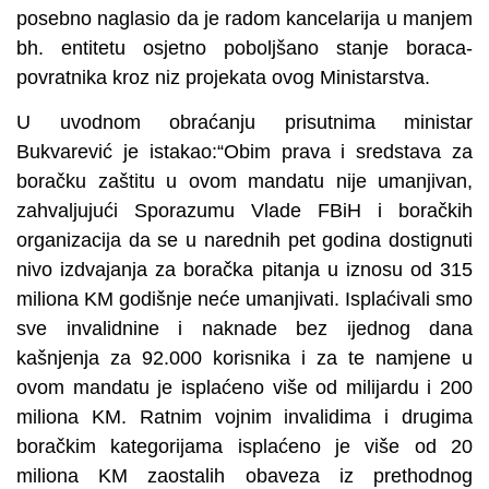
posebno naglasio da je radom kancelarija u manjem
bh. entitetu osjetno poboljšano stanje boraca-
povratnika kroz niz projekata ovog Ministarstva.
U uvodnom obraćanju prisutnima ministar
Bukvarević je istakao:“Obim prava i sredstava za
boračku zaštitu u ovom mandatu nije umanjivan,
zahvaljujući Sporazumu Vlade FBiH i boračkih
organizacija da se u narednih pet godina dostignuti
nivo izdvajanja za boračka pitanja u iznosu od 315
miliona KM godišnje neće umanjivati. Isplaćivali smo
sve invalidnine i naknade bez ijednog dana
kašnjenja za 92.000 korisnika i za te namjene u
ovom mandatu je isplaćeno više od milijardu i 200
miliona KM. Ratnim vojnim invalidima i drugima
boračkim kategorijama isplaćeno je više od 20
miliona KM zaostalih obaveza iz prethodnog