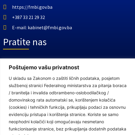
https://fmbi.gov.ba
+387 33 21 29 32
E-mail: kabinet@fmbi.gov.ba
Pratite nas
Facebook Stranica
Poštujemo vašu privatnost
Youtube Kanal
U skladu sa Zakonom o zaštiti ličnih podataka, posjetom
Linkovi
službenoj stranici Federalnog ministarstva za pitanja boraca
/ branitelja i invalida odbrambeno-oslobodilačkog /
domovinskog rata automatski se, korištenjem kolačića
(cookies) i tehničkih funkcija, prikupljaju podaci za osnovnu
Vlada Federacije Bosne i Hercegovine
evidenciju pristupa i korištenja stranice. Koriste se samo
Federalno ministarstvo finansija
neophodni kolačići koji omogućavaju nesmetano
Federalni zavod za penzijsko i invalidsko osiguranje
funkcionisanje stranice, bez prikupljanja dodatnih podataka