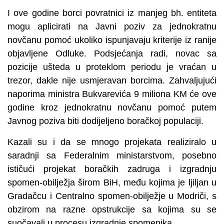
I ove godine borci povratnici iz manjeg bh. entiteta
mogu aplicirati na Javni poziv za jednokratnu
novčanu pomoć ukoliko ispunjavaju kriterije iz ranije
objavljene Odluke. Podsjećanja radi, novac sa
pozicije ušteda u proteklom periodu je vraćan u
trezor, dakle nije usmjeravan borcima. Zahvaljujući
naporima ministra Bukvarevića 9 miliona KM će ove
godine kroz jednokratnu novčanu pomoć putem
Javnog poziva biti dodijeljeno boračkoj populaciji.
Kazali su i da se mnogo projekata realiziralo u
saradnji sa Federalnim ministarstvom, posebno
ističući projekat boračkih zadruga i izgradnju
spomen-obilježja širom BiH, među kojima je ljiljan u
Gradačcu i Centralno spomen-obilježje u Modriči, s
obzirom na razne opstrukcije sa kojima su se
suočavali u procesu izgradnje spomenika.