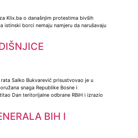
za Klix.ba o današnjim protestima bivših
da istinski borci nemaju namjeru da narušavaju
DIŠNJICE
 rata Salko Bukvarević prisustvovao je u
va oružana snaga Republike Bosne i
itao Dan teritorijalne odbrane RBiH i izrazio
NERALA BIH I