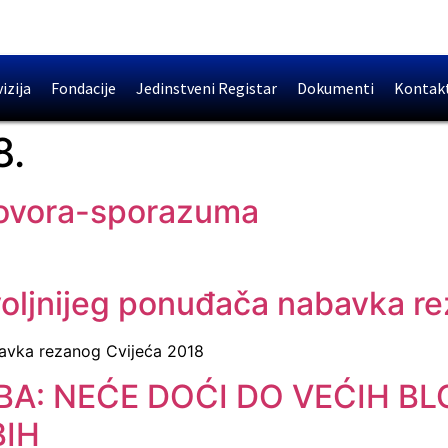
izija
Fondacije
Jedinstveni Registar
Dokumenti
Kontak
8.
govora-sporazuma
voljnijeg ponuđača nabavka r
bavka rezanog Cvijeća 2018
.BA: NEĆE DOĆI DO VEĆIH B
BIH