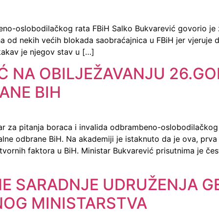
beno-oslobodilačkog rata FBiH Salko Bukvarević govorio je 
ha od nekih većih blokada saobraćajnica u FBiH jer vjeruje 
akav je njegov stav u […]
Ć NA OBILJEŽAVANJU 26.GO
ANE BIH
tar za pitanja boraca i invalida odbrambeno-oslobodilačkog
ijalne odbrane BiH. Na akademiji je istaknuto da je ova, pr
vornih faktora u BiH. Ministar Bukvarević prisutnima je čest
E SARADNJE UDRUŽENJA GE
OG MINISTARSTVA