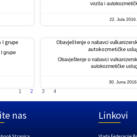
vozila i autokozmetič
22. Jula 2016.
 I grupe
Obavještenje o nabavci vulkanizerske
autokozmetičke uslu
 I grupe
Obavještenje o nabavci vulkanizerske
autokozmetičke uslu
30. Juna 2016
1
2
3
4
ite nas
Linkovi
ebook Stranica
Vlada Federacije B