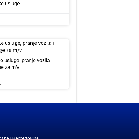
ke usluge
 usluge, pranje vozila i
ge za m/v
 usluge, pranje vozila i
ge za m/v
.
osne i Hercegovine