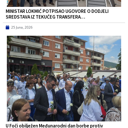
MINISTAR LOKMIĆ POTPISAO UGOVORE O DODJELI
SREDSTAVA IZ TEKUĆEG TRANSFERA…
25 Juna, 2026
U Foči obilježen Međunarodni dan borbe protiv