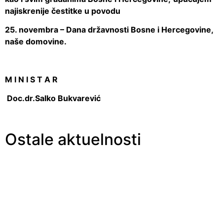
najiskrenije čestitke u povodu
25. novembra – Dana državnosti Bosne i Hercegovine,
naše domovine.
M I N I S T A R
Doc.dr.Salko Bukvarević
Ostale aktuelnosti