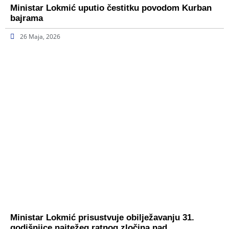
Ministar Lokmić uputio čestitku povodom Kurban
bajrama
26 Maja, 2026
Ministar Lokmić prisustvuje obilježavanju 31.
godišnjice najtežeg ratnog zločina nad…