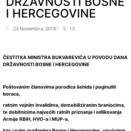
DRŽAVNOSTI BOSNE
I HERCEGOVINE
23 Novembra, 2018
5 : 13
ČESTITKA MINISTRA BUKVAREVIĆA U POVODU DANA
DRŽAVNOSTI BOSNE I HERCEGOVINE
Poštovanim članovima porodica šehida i poginulih
boraca,
ratnim vojnim invalidima, demobiliziranim braniocima,
te dobitnicima najvećih ratnih priznanja i odlikovanja
Armije RBiH, HVO-a i MUP-a,
kao i svim građanima Bosne i Hercegovine,
upućujem