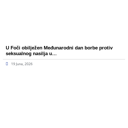
U Foči obilježen Međunarodni dan borbe protiv
seksualnog nasilja u…
19 Juna, 2026