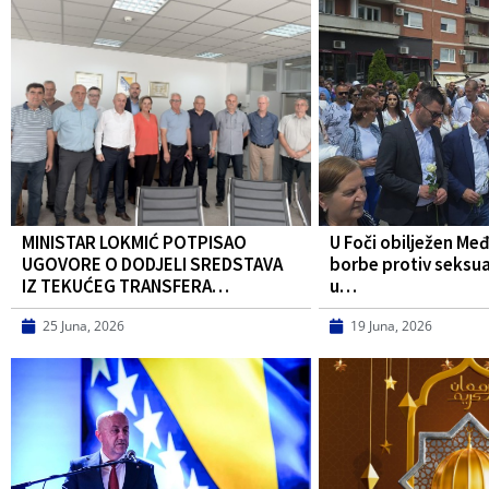
MINISTAR LOKMIĆ POTPISAO
U Foči obilježen Me
UGOVORE O DODJELI SREDSTAVA
borbe protiv seksua
IZ TEKUĆEG TRANSFERA…
u…
25 Juna, 2026
19 Juna, 2026