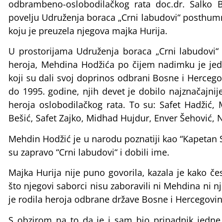
odbrambeno-oslobodilačkog rata doc.dr. Salko 
povelju Udruženja boraca „Crni labudovi“ posthu
koju je preuzela njegova majka Hurija.
U prostorijama Udruženja boraca „Crni labudovi“
heroja, Mehdina Hodžića po čijem nadimku je jedi
koji su dali svoj doprinos odbrani Bosne i Herceg
do 1995. godine, njih devet je dobilo najznačajnij
heroja oslobodilačkog rata. To su: Safet Hadžić,
Bešić, Safet Zajko, Midhad Hujdur, Enver Šehović, N
Mehdin Hodžić je u narodu poznatiji kao “Kapetan 
su zapravo “Crni labudovi“ i dobili ime.
Majka Hurija nije puno govorila, kazala je kako če
što njegovi saborci nisu zaboravili ni Mehdina ni 
je rodila heroja odbrane države Bosne i Hercegovin
S obzirom na to da je i sam bio pripadnik jedne 