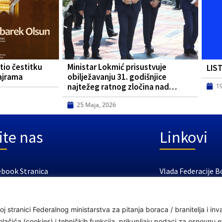
tio čestitku
Ministar Lokmić prisustvuje
LIS
ajrama
obilježavanju 31. godišnjice
najtežeg ratnog zločina nad…
1
25 Maja, 2026
ite nas
Linkovi
ebook Stranica
Vlada Federacije B
tube Kanal
Federalno ministar
Federalni zavod za
j stranici Federalnog ministarstva za pitanja boraca / branitelja i i
Federalno ministar
čića (cookies) i tehničkih funkcija, prikupljaju podaci za osnovnu ev