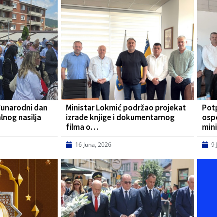
đunarodni dan
Ministar Lokmić podržao projekat
Pot
lnog nasilja
izrade knjige i dokumentarnog
osp
filma o…
mini
16 Juna, 2026
9 