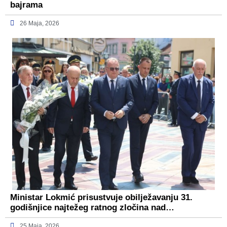
bajrama
26 Maja, 2026
Ministar Lokmić prisustvuje obilježavanju 31.
godišnjice najtežeg ratnog zločina nad…
25 Maja, 2026