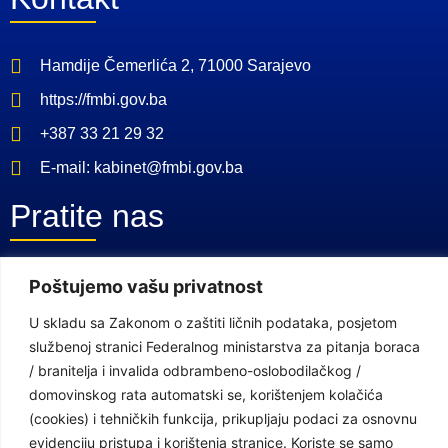
Hamdije Čemerlića 2, 71000 Sarajevo
https://fmbi.gov.ba
+387 33 21 29 32
E-mail: kabinet@fmbi.gov.ba
Pratite nas
Facebook Stranica
Poštujemo vašu privatnost
Youtube Kanal
U skladu sa Zakonom o zaštiti ličnih podataka, posjetom
službenoj stranici Federalnog ministarstva za pitanja boraca
Linkovi
/ branitelja i invalida odbrambeno-oslobodilačkog /
domovinskog rata automatski se, korištenjem kolačića
(cookies) i tehničkih funkcija, prikupljaju podaci za osnovnu
Vlada Federacije Bosne i Hercegovine
evidenciju pristupa i korištenja stranice. Koriste se samo