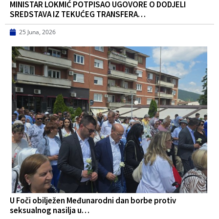
MINISTAR LOKMIĆ POTPISAO UGOVORE O DODJELI
SREDSTAVA IZ TEKUĆEG TRANSFERA…
25 Juna, 2026
U Foči obilježen Međunarodni dan borbe protiv
seksualnog nasilja u…