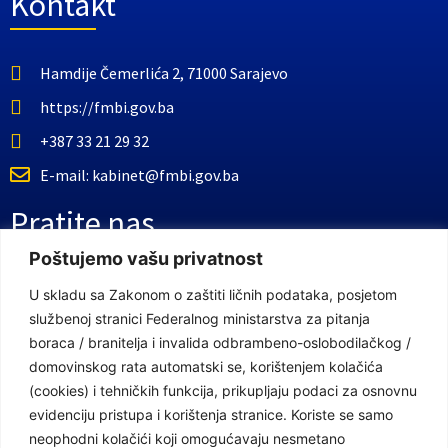
Kontakt
Hamdije Čemerlića 2, 71000 Sarajevo
https://fmbi.gov.ba
+387 33 21 29 32
E-mail: kabinet@fmbi.gov.ba
Pratite nas
Poštujemo vašu privatnost
Facebook Stranica
U skladu sa Zakonom o zaštiti ličnih podataka, posjetom
službenoj stranici Federalnog ministarstva za pitanja
Youtube Kanal
boraca / branitelja i invalida odbrambeno-oslobodilačkog /
Linkovi
domovinskog rata automatski se, korištenjem kolačića
(cookies) i tehničkih funkcija, prikupljaju podaci za osnovnu
evidenciju pristupa i korištenja stranice. Koriste se samo
neophodni kolačići koji omogućavaju nesmetano
Vlada Federacije Bosne i Hercegovine