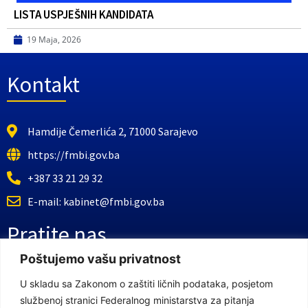
LISTA USPJEŠNIH KANDIDATA
19 Maja, 2026
Kontakt
Hamdije Čemerlića 2, 71000 Sarajevo
https://fmbi.gov.ba
+387 33 21 29 32
E-mail: kabinet@fmbi.gov.ba
Pratite nas
Poštujemo vašu privatnost
Facebook Stranica
U skladu sa Zakonom o zaštiti ličnih podataka, posjetom
službenoj stranici Federalnog ministarstva za pitanja
Youtube Kanal