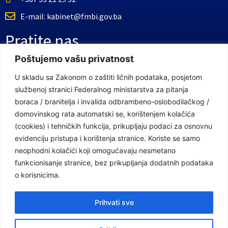
E-mail: kabinet@fmbi.gov.ba
Pratite nas
Poštujemo vašu privatnost
Facebook Stranica
U skladu sa Zakonom o zaštiti ličnih podataka, posjetom
službenoj stranici Federalnog ministarstva za pitanja
Youtube Kanal
boraca / branitelja i invalida odbrambeno-oslobodilačkog /
Linkovi
domovinskog rata automatski se, korištenjem kolačića
(cookies) i tehničkih funkcija, prikupljaju podaci za osnovnu
evidenciju pristupa i korištenja stranice. Koriste se samo
neophodni kolačići koji omogućavaju nesmetano
Vlada Federacije Bosne i Hercegovine
funkcionisanje stranice, bez prikupljanja dodatnih podataka
Federalno ministarstvo finansija
o korisnicima.
Federalni zavod za penzijsko i invalidsko osiguranje
Prihvati sve
Federalno ministarstvo rada i socijalne politike