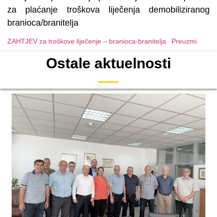
za plaćanje troškova liječenja demobiliziranog
branioca/branitelja
ZAHTJEV za troškove liječenje – branioca-branitelja
Preuzmi
Ostale aktuelnosti