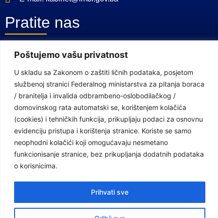
Pratite nas
Poštujemo vašu privatnost
Facebook Stranica
Youtube Kanal
U skladu sa Zakonom o zaštiti ličnih podataka, posjetom
službenoj stranici Federalnog ministarstva za pitanja boraca
Linkovi
/ branitelja i invalida odbrambeno-oslobodilačkog /
domovinskog rata automatski se, korištenjem kolačića
(cookies) i tehničkih funkcija, prikupljaju podaci za osnovnu
Vlada Federacije Bosne i Hercegovine
evidenciju pristupa i korištenja stranice. Koriste se samo
neophodni kolačići koji omogućavaju nesmetano
Federalno ministarstvo finansija
funkcionisanje stranice, bez prikupljanja dodatnih podataka
Federalni zavod za penzijsko i invalidsko osiguranje
o korisnicima.
Federalno ministarstvo rada i socijalne politike
Prihvati sve
Federalno ministarstvo za pitanja boraca /branitelja i invalida
odbrambeno-oslobodilačkog / domovinskog rata