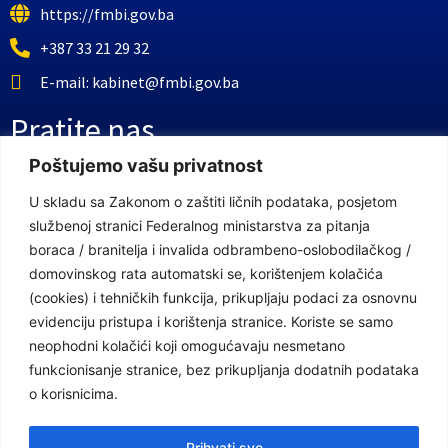
https://fmbi.gov.ba
+387 33 21 29 32
E-mail: kabinet@fmbi.gov.ba
Pratite nas
Poštujemo vašu privatnost
Facebook Stranica
U skladu sa Zakonom o zaštiti ličnih podataka, posjetom
službenoj stranici Federalnog ministarstva za pitanja
Youtube Kanal
boraca / branitelja i invalida odbrambeno-oslobodilačkog /
Linkovi
domovinskog rata automatski se, korištenjem kolačića
(cookies) i tehničkih funkcija, prikupljaju podaci za osnovnu
evidenciju pristupa i korištenja stranice. Koriste se samo
neophodni kolačići koji omogućavaju nesmetano
Vlada Federacije Bosne i Hercegovine
funkcionisanje stranice, bez prikupljanja dodatnih podataka
Federalno ministarstvo finansija
o korisnicima.
Federalni zavod za penzijsko i invalidsko osiguranje
Prihvati sve