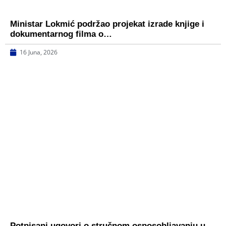
Ministar Lokmić podržao projekat izrade knjige i
dokumentarnog filma o…
16 Juna, 2026
Potpisani ugovori o stručnom osposobljavanju u