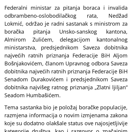
Federalni ministar za pitanja boraca i invalida
odbrambeno-oslobodilačkog rata, Nedžad
Lokmić, održao je radni sastanak s ministrom za
boračka pitanja Unsko-sanskog kantona,
Almirom Zulićem, delegacijom kantonalnog
ministarstva, predsjednikom Saveza dobitnika
najvećih ratnih priznanja Federacije BiH Aljom
Bošnjakovićem, članom Upravnog odbora Saveza
dobitnika najvećih ratnih priznanja Federacije BiH
Senadom Durakovićem i predsjednikom Saveza
dobitnika najvišeg ratnog priznanja „Zlatni ljiljan“
Seadom Humbašićem.
Tema sastanka bio je položaj boračke populacije,
razmjena informacija o novim izmjenama zakona
koje su dodatno olakšale status ove najosjetljivije
kategorije društva, kao i razgovor o značajnim