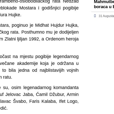
dbrambeno-oslobodilačkog rata Nedžad
Mahmutbeg
boraca u 
blokade Mostara i godišnjici pogibije
ura Hujke.
31 Augusta
tara, poginuo je Midhat Hujdur Hujka,
čkog rata. Posthumno mu je dodijeljen
m Zlatni ljiljan 1992, a Ordenom heroja
počast na mjestu pogibije legendarnog
svečane akademije koja je održana u
 bila jedna od najblistavijih vojnih
 ratu.
e su, osim legenadarnog komandanta
suf Jelovac Jaba, Ćamil Džubur, Armin
avac Švabo, Faris Kalaba, Ifet Logo,
dić.