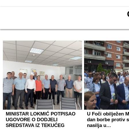
MINISTAR LOKMIĆ POTPISAO
U Foči obilježen 
UGOVORE O DODJELI
dan borbe protiv 
SREDSTAVA IZ TEKUĆEG
nasilja u…