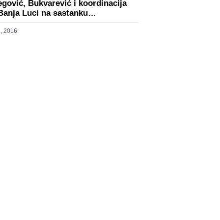
ović, Bukvarević i koordinacija
Banja Luci na sastanku…
, 2016