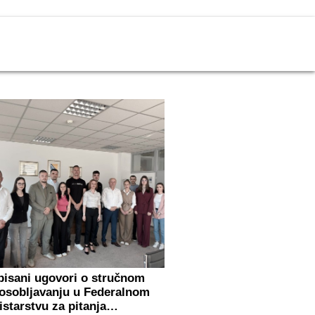
pisani ugovori o stručnom
osobljavanju u Federalnom
istarstvu za pitanja…