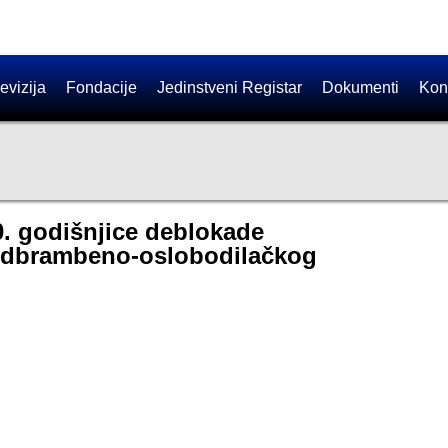
evizija
Fondacije
Jedinstveni Registar
Dokumenti
Kon
0. godišnjice deblokade
a odbrambeno-oslobodilačkog