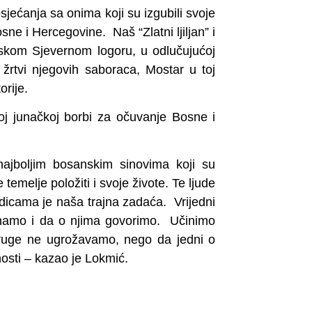
jećanja sa onima koji su izgubili svoje
sne i Hercegovine. Naš “Zlatni ljiljan” i
skom Sjevernom logoru, u odlučujućoj
 žrtvi njegovih saboraca, Mostar u toj
orije.
j junačkoj borbi za očuvanje Bosne i
najboljim bosanskim sinovima koji su
 temelje položiti i svoje živote. Te ljude
odicama je naša trajna zadaća. Vrijedni
znamo i da o njima govorimo. Učinimo
ruge ne ugrožavamo, nego da jedni o
osti – kazao je Lokmić.