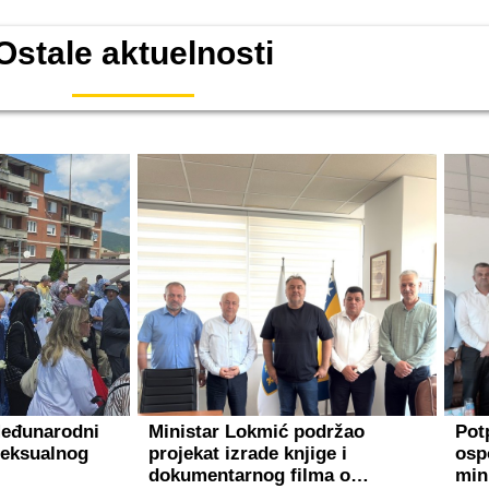
Ostale aktuelnosti
Međunarodni
Ministar Lokmić podržao
Pot
seksualnog
projekat izrade knjige i
osp
dokumentarnog filma o…
min