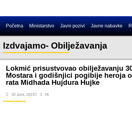
Početna
Ministarstvo
Javni pozivi
Javne nabavke
R
Izdvajamo
-
Obilježavanja
Lokmić prisustvovao obilježavanju 3
Mostara i godišnjici pogibije heroj
rata Midhada Hujdura Hujke
30 Juna, 2023
3 : 56