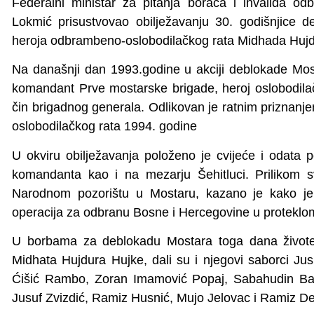
Federalni ministar za pitanja boraca i invalida o
Lokmić prisustvovao obilježavanju 30. godišnjice de
heroja odbrambeno-oslobodilačkog rata Midhada Hujd
Na današnji dan 1993.godine u akciji deblokade Mos
komandant Prve mostarske brigade, heroj oslobodila
čin brigadnog generala. Odlikovan je ratnim priznanje
oslobodilačkog rata 1994. godine
U okviru obilježavanja položeno je cvijeće i odata 
komandanta kao i na mezarju Šehitluci. Prilikom 
Narodnom pozorištu u Mostaru, kazano je kako je to
operacija za odbranu Bosne i Hercegovine u proteklom
U borbama za deblokadu Mostara toga dana život
Midhata Hujdura Hujke, dali su i njegovi saborci Ju
Ćišić Rambo, Zoran Imamović Popaj, Sabahudin Bal
Jusuf Zvizdić, Ramiz Husnić, Mujo Jelovac i Ramiz De