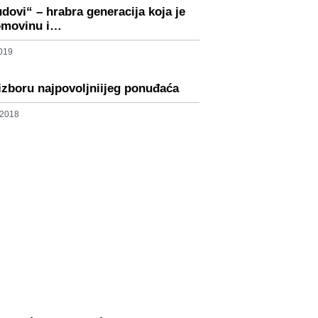
udovi“ – hrabra generacija koja je
domovinu i…
2019
izboru najpovoljniijeg ponuđaća
 2018