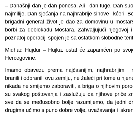
– Današnji dan je dan ponosa. Ali i dan tuge. Dan suos
najmilije. Dan sjećanja na najhrabrije sinove i kćeri Bo
brigadni general život je dao za domovinu u mostar
borbi za deblokadu Mostara. Zahvaljujući njegovoj i
poznatoj operaciji spojen je sa ostatkom slobodne terit
Midhad Hujdur – Hujka, ostat će zapamćen po svojo
Hercegovine.
Imamo obavezu prema najčasnijim, najhrabrijim i 
branili i odbranili ovu zemlju, ne žaleći pri tome u njene
nikada ne smijemo zaboraviti, a briga o njihovim por
su svakog poštovanja i zaslužuju da njihove priče 
sve da se međusobno bolje razumijemo, da jedni d
drugima učimo s puno dobre volje, uvažavanja i iskren