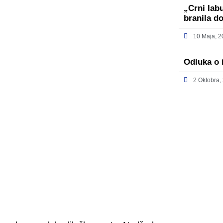
„Crni lab
branila 
10 Maja, 
Odluka o 
2 Oktobra,