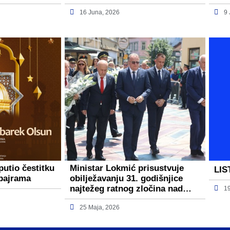
16 Juna, 2026
9
putio čestitku
Ministar Lokmić prisustvuje
LIS
bajrama
obilježavanju 31. godišnjice
najtežeg ratnog zločina nad…
1
25 Maja, 2026