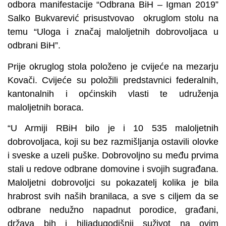
odbora manifestacije “Odbrana BiH – Igman 2019”
Salko Bukvarević prisustvovao okruglom stolu na
temu “Uloga i značaj maloljetnih dobrovoljaca u
odbrani BiH”.
Prije okruglog stola položeno je cvijeće na mezarju
Kovači. Cvijeće su položili predstavnici federalnih,
kantonalnih i općinskih vlasti te udruženja
maloljetnih boraca.
“U Armiji RBiH bilo je i 10 535 maloljetnih
dobrovoljaca, koji su bez razmišljanja ostavili olovke
i sveske a uzeli puške. Dobrovoljno su među prvima
stali u redove odbrane domovine i svojih sugrađana.
Maloljetni dobrovoljci su pokazatelj kolika je bila
hrabrost svih naših branilaca, a sve s ciljem da se
odbrane nedužno napadnut porodice, građani,
država bih i hiljadugodišnji suživot na ovim