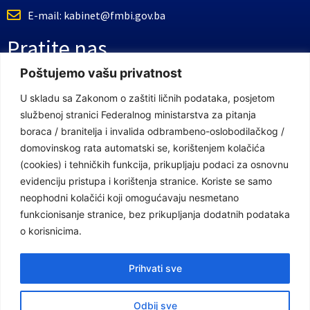
E-mail: kabinet@fmbi.gov.ba
Pratite nas
Poštujemo vašu privatnost
Facebook Stranica
U skladu sa Zakonom o zaštiti ličnih podataka, posjetom
službenoj stranici Federalnog ministarstva za pitanja
Youtube Kanal
boraca / branitelja i invalida odbrambeno-oslobodilačkog /
Linkovi
domovinskog rata automatski se, korištenjem kolačića
(cookies) i tehničkih funkcija, prikupljaju podaci za osnovnu
evidenciju pristupa i korištenja stranice. Koriste se samo
neophodni kolačići koji omogućavaju nesmetano
Vlada Federacije Bosne i Hercegovine
funkcionisanje stranice, bez prikupljanja dodatnih podataka
Federalno ministarstvo finansija
o korisnicima.
Federalni zavod za penzijsko i invalidsko osiguranje
Prihvati sve
Federalno ministarstvo rada i socijalne politike
Odbij sve