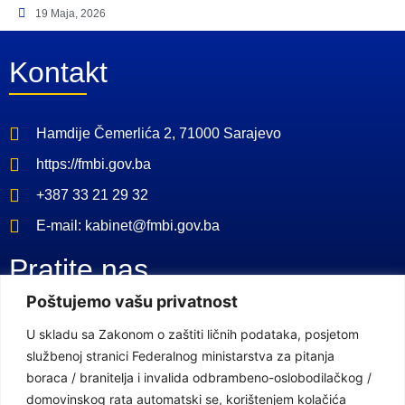
19 Maja, 2026
Kontakt
Hamdije Čemerlića 2, 71000 Sarajevo
https://fmbi.gov.ba
+387 33 21 29 32
E-mail: kabinet@fmbi.gov.ba
Pratite nas
Poštujemo vašu privatnost
Facebook Stranica
U skladu sa Zakonom o zaštiti ličnih podataka, posjetom
službenoj stranici Federalnog ministarstva za pitanja
Youtube Kanal
boraca / branitelja i invalida odbrambeno-oslobodilačkog /
domovinskog rata automatski se, korištenjem kolačića