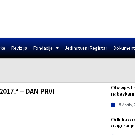
vke
Revizija
Fondacije
Jedinstveni Registar
Dokument
Obavijest 
017.“ – DAN PRVI
nabavkama
15 Aprila,
Odluka o 
osiguranje