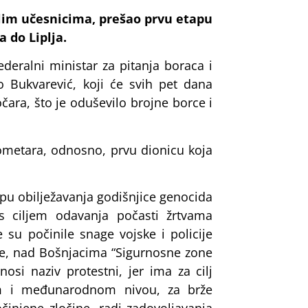
alim učesnicima, prešao prvu etapu
 do Liplja.
deralni ministar za pitanja boraca i
 Bukvarević, koji će svih pet dana
očara, što je oduševilo brojne borce i
lometara, odnosno, prvu dionicu koja
opu obilježavanja godišnjice genocida
 s ciljem odavanja počasti žrtvama
 su počinile snage vojske i policije
e, nad Bošnjacima “Sigurnosne zone
osi naziv protestni, jer ima za cilj
nom i međunarodnom nivou, za brže