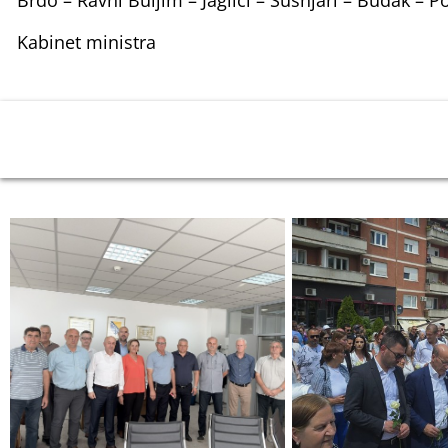
Brdo – Ravni Buljim – Jaglići – Šušnjari – Budak – P
Kabinet ministra