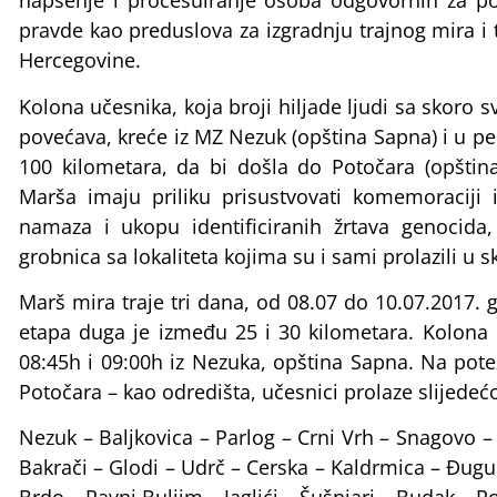
hapšenje i procesuiranje osoba odgovornih za poč
pravde kao preduslova za izgradnju trajnog mira i
Hercegovine.
Kolona učesnika, koja broji hiljade ljudi sa skoro s
povećava, kreće iz MZ Nezuk (opština Sapna) i u pe
100 kilometara, da bi došla do Potočara (opština
Marša imaju priliku prisustvovati komemoraciji 
namaza i ukopu identificiranih žrtava genocid
grobnica sa lokaliteta kojima su i sami prolazili u 
Marš mira traje tri dana, od 08.07 do 10.07.2017. g
etapa duga je između 25 i 30 kilometara. Kolona 
08:45h i 09:00h iz Nezuka, opština Sapna. Na pot
Potočara – kao odredišta, učesnici prolaze slijed
Nezuk – Baljkovica – Parlog – Crni Vrh – Snagovo –
Bakrači – Glodi – Udrč – Cerska – Kaldrmica – Đug