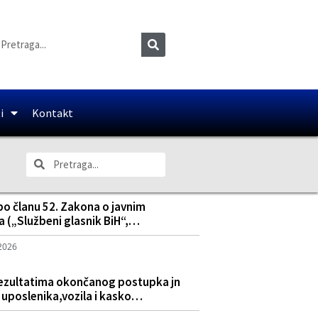
i
Kontakt
po članu 52. Zakona o javnim
 („Službeni glasnik BiH“,…
 2026
rezultatima okončanog postupka jn
 uposlenika,vozila i kasko…