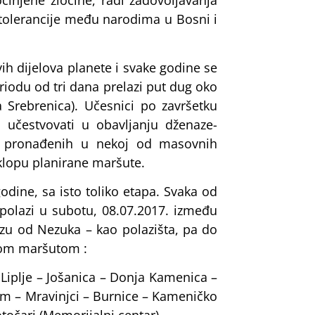
injene zločine, radi zadovoljavanja
 tolerancije među narodima u Bosni i
vih dijelova planete i svake godine se
riodu od tri dana prelazi put dug oko
 Srebrenica). Učesnici po završetku
i učestvovati u obavljanju dženaze-
a, pronađenih u nekoj od masovnih
sklopu planirane maršute.
odine, sa isto toliko etapa. Svaka od
polazi u subotu, 08.07.2017. između
ezu od Nezuka – kao polazišta, pa do
ećom maršutom :
 Liplje – Jošanica – Donja Kamenica –
um – Mravinjci – Burnice – Kameničko