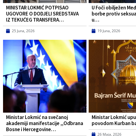
MINISTAR LOKMIĆ POTPISAO
U Foči obilježen Me
UGOVORE O DODJELI SREDSTAVA
borbe protiv seksua
IZ TEKUĆEG TRANSFERA…
u…
25 Juna, 2026
19 Juna, 2026
Ministar Lokmić na svečanoj
Ministar Lokmić upu
akademiji manifestacije ,,Odbrana
povodom Kurban b
Bosne i Hercegovine…
26 Maja, 2026