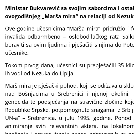
Ministar Bukvarević sa svojim saborcima i ost
ovogodišnjeg „Marša mira“ na relaciji od Nezuka
Ove godine učesnicima “Marša mira” pridružio i fe
invalida odbarmbeno – oslobodilačkog rata Salko
boraviti sa ovim ljudima i pješačiti s njima do Pot
učesnike.
Tokom prvog dana, učesnici su prepješačili 35 ki
ih vodi od Nezuka do Liplja.
Marš mira je pješački pohod, koji se održava u skl
nad Bošnjacima u Srebrenici i njenoj okolini,
genocida te podsjećanja na stravične zločine koje
Republike Srpske, potpomognute snagama iz Srbij
UN-a” – Srebrenica, u julu 1995. godine. Pohod n
animiranje svih relevantnih aktera, na lokal