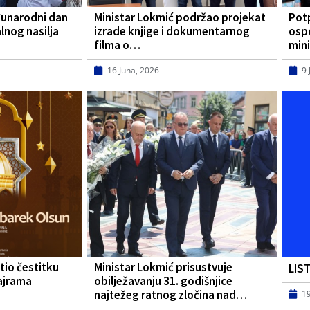
đunarodni dan
Ministar Lokmić podržao projekat
Pot
lnog nasilja
izrade knjige i dokumentarnog
osp
filma o…
mini
16 Juna, 2026
9 
tio čestitku
Ministar Lokmić prisustvuje
LIS
ajrama
obilježavanju 31. godišnjice
najtežeg ratnog zločina nad…
1