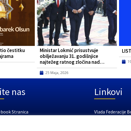
tio čestitku
Ministar Lokmić prisustvuje
LIS
ajrama
obilježavanju 31. godišnjice
najtežeg ratnog zločina nad…
1
25 Maja, 2026
ite nas
Linkovi
ebook Stranica
Vlada Federacije B
tube Kanal
Federalno ministar