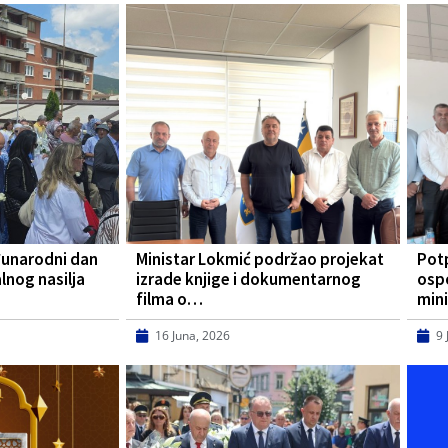
đunarodni dan
Ministar Lokmić podržao projekat
Pot
lnog nasilja
izrade knjige i dokumentarnog
osp
filma o…
mini
16 Juna, 2026
9 