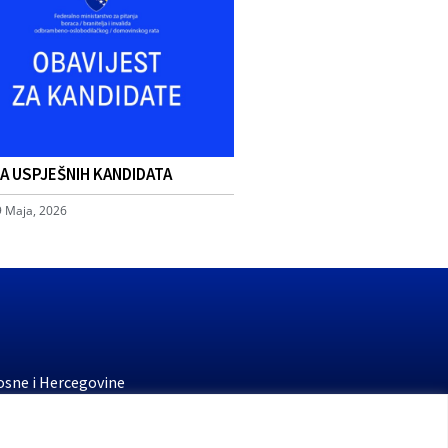
TA USPJEŠNIH KANDIDATA
9 Maja, 2026
osne i Hercegovine
stvo finansija