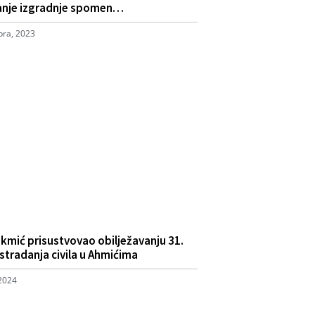
ranje izgradnje spomen…
ra, 2023
okmić prisustvovao obilježavanju 31.
 stradanja civila u Ahmićima
 2024