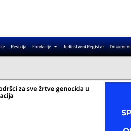
vke
Revizija
Fondacije
Jedinstveni Registar
Dokument
odršci za sve žrtve genocida u
acija