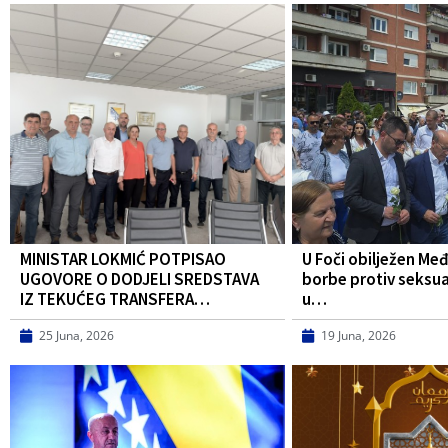
MINISTAR LOKMIĆ POTPISAO
U Foči obilježen Me
UGOVORE O DODJELI SREDSTAVA
borbe protiv seksua
IZ TEKUĆEG TRANSFERA…
u…
25 Juna, 2026
19 Juna, 2026