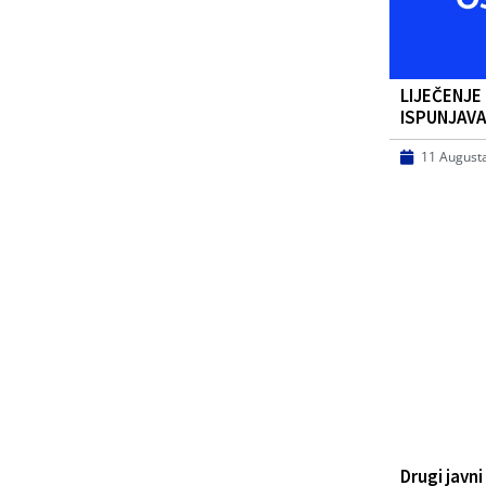
LIJEČENJE –
ISPUNJAVA
11 August
Drugi javn