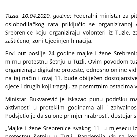
: Federalni ministar za p
Tuzla, 10.04.2020. godine
oslobodilačkog rata priključio se organiziran
Srebrenice koju organiziraju volonteri iz Tuzle,
zaštićenoj zoni Ujedinjenih nacija.
Prvi put poslije 24 godine majke i žene Srebreni
mirnu protestnu šetnju u Tuzli. Ovim povodom tuzl
organiziraju digitalne proteste, odnosno online vid
na taj način i ovaj 11. bude obilježen dostojanstv
djece i drugih koji tragaju za posmrtnim ostacima 
Ministar Bukvarević je iskazao punu podršku m
aktivnosti u proteklim godinama ali i zahvalnost
Podsjetio je da su one primjer hrabrosti, dostojanst
„Majke i žene Srebrenice svakog 11. u mjesecu iz
protestnu šetnju u Tuzli. Pandemija virusa ko