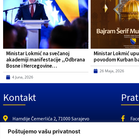
Ministar Lokmić na svečanoj
Ministar Lokmić upu
akademiji manifestacije ,,Odbrana
povodom Kurban b
Bosne i Hercegovine…
26 Maja, 2026
4 Juna, 2026
Kontakt
Prat
Hamdije Čemerlića 2, 71000 Sarajevo
Fac
https://fmbi.gov.ba
You
Poštujemo vašu privatnost