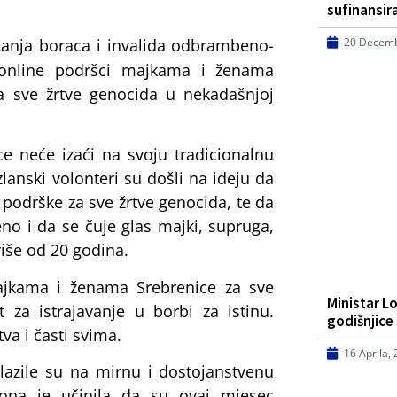
sufinansi
itanja boraca i invalida odbrambeno-
20 Decemb
oj online podršci majkama i ženama
 za sve žrtve genocida u nekadašnjoj
ce neće izaći na svoju tradicionalnu
anski volonteri su došli na ideju da
 podrške za sve žrtve genocida, te da
eno i da se čuje glas majki, supruga,
više od 20 godina.
ajkama i ženama Srebrenice za sve
Ministar L
 za istrajavanje u borbi za istinu.
godišnjice
va i časti svima.
16 Aprila,
lazile su na mirnu i dostojanstvenu
rona je učinila da su ovaj mjesec