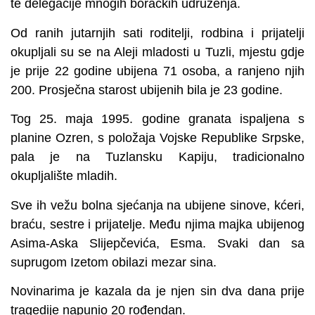
te delegacije mnogih boračkih udruženja.
Od ranih jutarnjih sati roditelji, rodbina i prijatelji
okupljali su se na Aleji mladosti u Tuzli, mjestu gdje
je prije 22 godine ubijena 71 osoba, a ranjeno njih
200. Prosječna starost ubijenih bila je 23 godine.
Tog 25. maja 1995. godine granata ispaljena s
planine Ozren, s položaja Vojske Republike Srpske,
pala je na Tuzlansku Kapiju, tradicionalno
okupljalište mladih.
Sve ih vežu bolna sjećanja na ubijene sinove, kćeri,
braću, sestre i prijatelje. Među njima majka ubijenog
Asima-Aska Slijepčevića, Esma. Svaki dan sa
suprugom Izetom obilazi mezar sina.
Novinarima je kazala da je njen sin dva dana prije
tragedije napunio 20 rođendan.