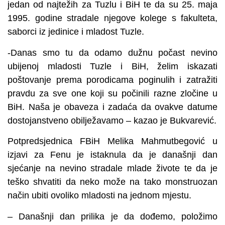
jedan od najtežih za Tuzlu i BiH te da su 25. maja
1995. godine stradale njegove kolege s fakulteta,
saborci iz jedinice i mladost Tuzle.
-Danas smo tu da odamo dužnu počast nevino
ubijenoj mladosti Tuzle i BiH, želim iskazati
poštovanje prema porodicama poginulih i zatražiti
pravdu za sve one koji su počinili razne zločine u
BiH. Naša je obaveza i zadaća da ovakve datume
dostojanstveno obilježavamo – kazao je Bukvarević.
Potpredsjednica FBiH Melika Mahmutbegović u
izjavi za Fenu je istaknula da je današnji dan
sjećanje na nevino stradale mlade živote te da je
teško shvatiti da neko može na tako monstruozan
način ubiti ovoliko mladosti na jednom mjestu.
– Današnji dan prilika je da dođemo, položimo