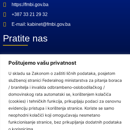
https://fmbi.gov.ba
+387 33 21 29 32
E-mail: kabinet@fmbi.gov.ba
Pratite nas
Facebook Stranica
Poštujemo vašu privatnost
Youtube Kanal
U skladu sa Zakonom o zaštiti ličnih podataka, posjetom
Linkovi
službenoj stranici Federalnog ministarstva za pitanja boraca
/ branitelja i invalida odbrambeno-oslobodilačkog /
domovinskog rata automatski se, korištenjem kolačića
(cookies) i tehničkih funkcija, prikupljaju podaci za osnovnu
Vlada Federacije Bosne i Hercegovine
evidenciju pristupa i korištenja stranice. Koriste se samo
Federalno ministarstvo finansija
neophodni kolačići koji omogućavaju nesmetano
Federalni zavod za penzijsko i invalidsko osiguranje
funkcionisanje stranice, bez prikupljanja dodatnih podataka
o korisnicima.