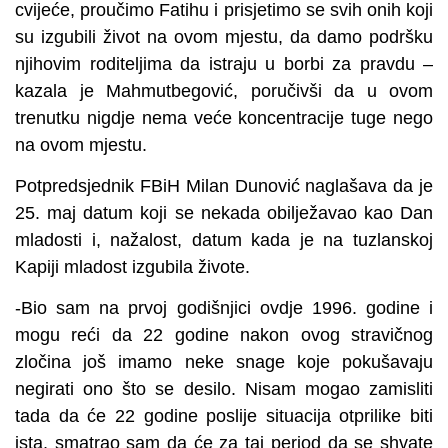
cvijeće, proučimo Fatihu i prisjetimo se svih onih koji
su izgubili život na ovom mjestu, da damo podršku
njihovim roditeljima da istraju u borbi za pravdu –
kazala je Mahmutbegović, poručivši da u ovom
trenutku nigdje nema veće koncentracije tuge nego
na ovom mjestu.
Potpredsjednik FBiH Milan Dunović naglašava da je
25. maj datum koji se nekada obilježavao kao Dan
mladosti i, nažalost, datum kada je na tuzlanskoj
Kapiji mladost izgubila živote.
-Bio sam na prvoj godišnjici ovdje 1996. godine i
mogu reći da 22 godine nakon ovog stravičnog
zločina još imamo neke snage koje pokušavaju
negirati ono što se desilo. Nisam mogao zamisliti
tada da će 22 godine poslije situacija otprilike biti
ista, smatrao sam da će za taj period da se shvate