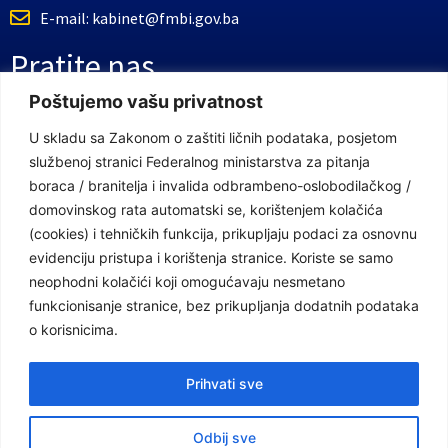
E-mail: kabinet@fmbi.gov.ba
Pratite nas
Poštujemo vašu privatnost
Facebook Stranica
U skladu sa Zakonom o zaštiti ličnih podataka, posjetom
službenoj stranici Federalnog ministarstva za pitanja
Youtube Kanal
boraca / branitelja i invalida odbrambeno-oslobodilačkog /
Linkovi
domovinskog rata automatski se, korištenjem kolačića
(cookies) i tehničkih funkcija, prikupljaju podaci za osnovnu
evidenciju pristupa i korištenja stranice. Koriste se samo
neophodni kolačići koji omogućavaju nesmetano
Vlada Federacije Bosne i Hercegovine
funkcionisanje stranice, bez prikupljanja dodatnih podataka
Federalno ministarstvo finansija
o korisnicima.
Federalni zavod za penzijsko i invalidsko osiguranje
Prihvati sve
Federalno ministarstvo rada i socijalne politike
Odbij sve
Federalno ministarstvo za pitanja boraca /branitelja i invalida