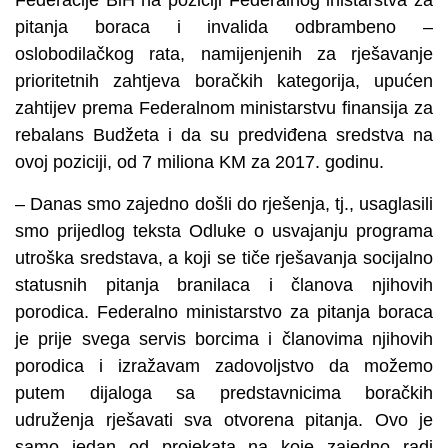
Federacije BiH na poziciji Federalnog inistarstva za
pitanja boraca i invalida odbrambeno –
oslobodilačkog rata, namijenjenih za rješavanje
prioritetnih zahtjeva boračkih kategorija, upućen
zahtijev prema Federalnom ministarstvu finansija za
rebalans Budžeta i da su predviđena sredstva na
ovoj poziciji, od 7 miliona KM za 2017. godinu.
– Danas smo zajedno došli do rješenja, tj., usaglasili
smo prijedlog teksta Odluke o usvajanju programa
utroška sredstava, a koji se tiče rješavanja socijalno
statusnih pitanja branilaca i članova njihovih
porodica. Federalno ministarstvo za pitanja boraca
je prije svega servis borcima i članovima njihovih
porodica i izražavam zadovoljstvo da možemo
putem dijaloga sa predstavnicima boračkih
udruženja rješavati sva otvorena pitanja. Ovo je
samo jedan od projekata na koje zajedno radi