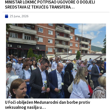
MINISTAR LOKMIĆ POTPISAO UGOVORE O DODJELI
SREDSTAVA IZ TEKUĆEG TRANSFERA…
25 Juna, 2026
U Foči obilježen Međunarodni dan borbe protiv
seksualnog nasilja u…